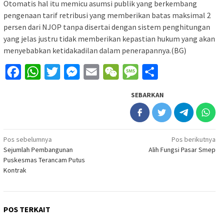
Otomatis hal itu memicu asumsi publik yang berkembang
pengenaan tarif retribusi yang memberikan batas maksimal 2
persen dari NJOP tanpa disertai dengan sistem penghitungan
yang jelas justru tidak memberikan kepastian hukum yang akan
menyebabkan ketidakadilan dalam penerapannya.(BG)
Facebook
WhatsApp
Twitter
Messenger
Email
WeChat
Message
Share
SEBARKAN
Navigasi
Pos sebelumnya
Pos berikutnya
Sejumlah Pembangunan
Alih Fungsi Pasar Smep
pos
Puskesmas Terancam Putus
Kontrak
POS TERKAIT