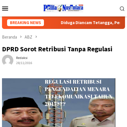
Loncat
Menu
ke
Mobile
konten
eadilan Publik
BREAKING NEWS
Diduga Diancam Tetangga, Pengurus PWI La
Beranda
ABZ
DPRD Sorot Retribusi Tanpa Regulasi
Redaksi
28/11/2016