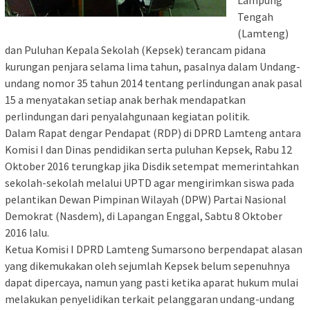
Lampung
Tengah
(Lamteng)
dan Puluhan Kepala Sekolah (Kepsek) terancam pidana
kurungan penjara selama lima tahun, pasalnya dalam Undang-
undang nomor 35 tahun 2014 tentang perlindungan anak pasal
15 a menyatakan setiap anak berhak mendapatkan
perlindungan dari penyalahgunaan kegiatan politik.
Dalam Rapat dengar Pendapat (RDP) di DPRD Lamteng antara
Komisi I dan Dinas pendidikan serta puluhan Kepsek, Rabu 12
Oktober 2016 terungkap jika Disdik setempat memerintahkan
sekolah-sekolah melalui UPTD agar mengirimkan siswa pada
pelantikan Dewan Pimpinan Wilayah (DPW) Partai Nasional
Demokrat (Nasdem), di Lapangan Enggal, Sabtu 8 Oktober
2016 lalu.
Ketua Komisi I DPRD Lamteng Sumarsono berpendapat alasan
yang dikemukakan oleh sejumlah Kepsek belum sepenuhnya
dapat dipercaya, namun yang pasti ketika aparat hukum mulai
melakukan penyelidikan terkait pelanggaran undang-undang