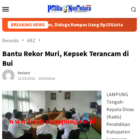
Loncat
Menu
ke
Mobile
konten
Polres Pesawaran, Diduga Rampas Uang Rp150Juta
BREAKING NEWS
Keti
Beranda
ABZ
Bantu Rekor Muri, Kepsek Terancam di
Bui
Redaksi
12/10/2016
105 Dilihat
LAMPUNG
Tengah-
Kepala Dinas
(Kadis)
Pendidikan
Kabupaten