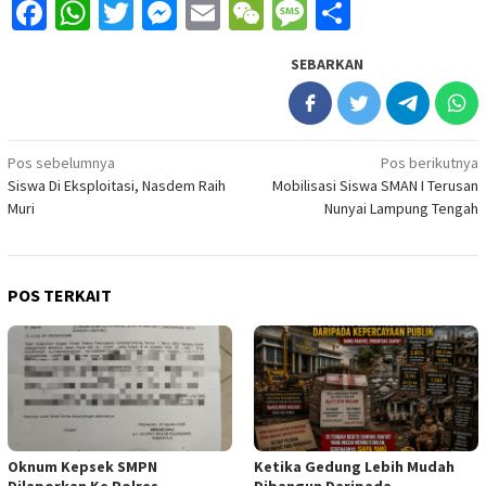
Facebook
WhatsApp
Twitter
Messenger
Email
WeChat
Message
Share
SEBARKAN
Navigasi
Pos sebelumnya
Pos berikutnya
Siswa Di Eksploitasi, Nasdem Raih
Mobilisasi Siswa SMAN I Terusan
pos
Muri
Nunyai Lampung Tengah
POS TERKAIT
Oknum Kepsek SMPN
Ketika Gedung Lebih Mudah