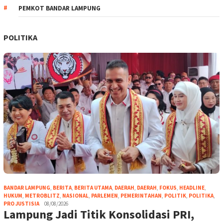
PEMKOT BANDAR LAMPUNG
POLITIKA
BANDAR LAMPUNG
,
BERITA
,
BERITA UTAMA
,
DAERAH
,
DAERAH
,
FOKUS
,
HEADLINE
,
HUKUM
,
METROBLITZ
,
NASIONAL
,
PARLEMEN
,
PEMERINTAHAN
,
POLITIK
,
POLITIKA
,
PRO JUSTISIA
08/08/2026
Lampung Jadi Titik Konsolidasi PRI,