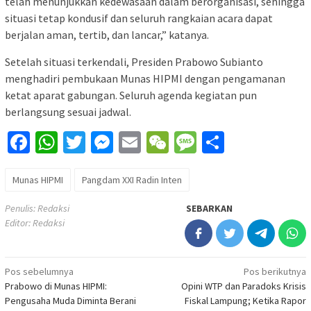
telah menunjukkan kedewasaan dalam berorganisasi, sehingga
situasi tetap kondusif dan seluruh rangkaian acara dapat
berjalan aman, tertib, dan lancar,” katanya.
Setelah situasi terkendali, Presiden Prabowo Subianto
menghadiri pembukaan Munas HIPMI dengan pengamanan
ketat aparat gabungan. Seluruh agenda kegiatan pun
berlangsung sesuai jadwal.
Facebook
WhatsApp
Twitter
Messenger
Email
WeChat
Message
Share
Munas HIPMI
Pangdam XXI Radin Inten
Penulis: Redaksi
SEBARKAN
Editor: Redaksi
Navigasi
Pos sebelumnya
Pos berikutnya
Prabowo di Munas HIPMI:
Opini WTP dan Paradoks Krisis
pos
Pengusaha Muda Diminta Berani
Fiskal Lampung; Ketika Rapor