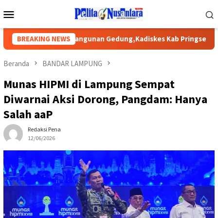
Loncat
Menu
ke
Mobile
konten
a Proyek Pembangunan Gedung,Kadiskes Kab Pringsewu Bungka
BREAKING NEWS
Beranda
BANDAR LAMPUNG
Munas HIPMI di Lampung Sempat
Diwarnai Aksi Dorong, Pangdam: Hanya
Salah aaP
Redaksi Pena
12/06/2026