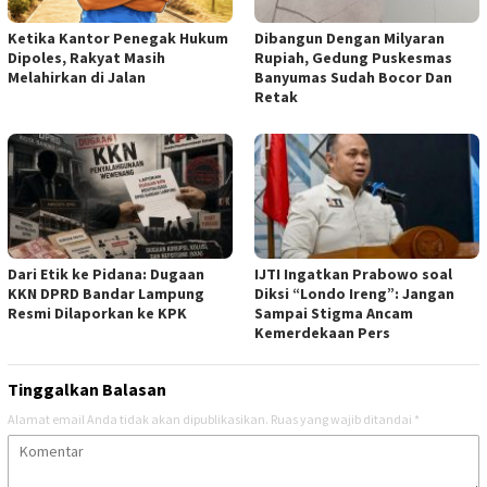
Ketika Kantor Penegak Hukum
Dibangun Dengan Milyaran
Dipoles, Rakyat Masih
Rupiah, Gedung Puskesmas
Melahirkan di Jalan
Banyumas Sudah Bocor Dan
Retak
Dari Etik ke Pidana: Dugaan
IJTI Ingatkan Prabowo soal
KKN DPRD Bandar Lampung
Diksi “Londo Ireng”: Jangan
Resmi Dilaporkan ke KPK
Sampai Stigma Ancam
Kemerdekaan Pers
Tinggalkan Balasan
Alamat email Anda tidak akan dipublikasikan.
Ruas yang wajib ditandai
*