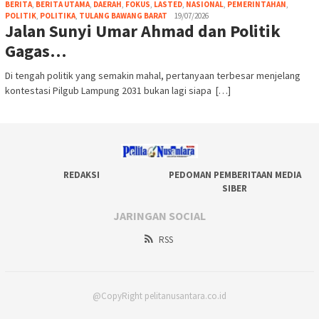
BERITA
,
BERITA UTAMA
,
DAERAH
,
FOKUS
,
LASTED
,
NASIONAL
,
PEMERINTAHAN
,
POLITIK
,
POLITIKA
,
TULANG BAWANG BARAT
19/07/2026
Jalan Sunyi Umar Ahmad dan Politik
Gagas…
Di tengah politik yang semakin mahal, pertanyaan terbesar menjelang
kontestasi Pilgub Lampung 2031 bukan lagi siapa […]
REDAKSI
PEDOMAN PEMBERITAAN MEDIA
SIBER
JARINGAN SOCIAL
RSS
@CopyRight pelitanusantara.co.id