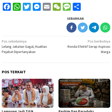
Facebook
WhatsApp
Twitter
Messenger
Email
WeChat
Message
Share
SEBARKAN
Navigasi
Pos sebelumnya
Pos berikutnya
Lelang Jabatan Gagal, Kualitas
Ronda Efektif Serap Aspirasi
pos
Pejabat Dipertanyakan
Warga
POS TERKAIT
Lampung Jadi Titik
Perkim Dan Paradoks