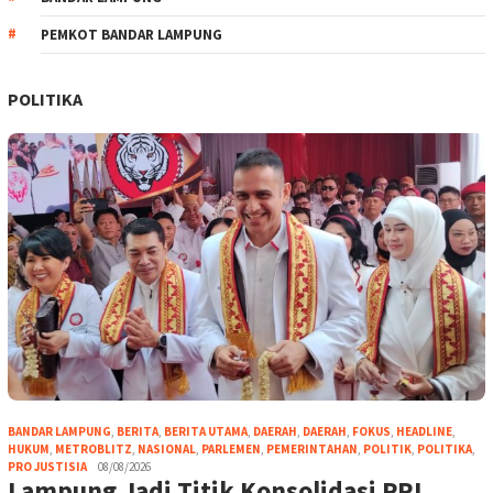
PEMKOT BANDAR LAMPUNG
POLITIKA
BANDAR LAMPUNG
,
BERITA
,
BERITA UTAMA
,
DAERAH
,
DAERAH
,
FOKUS
,
HEADLINE
,
HUKUM
,
METROBLITZ
,
NASIONAL
,
PARLEMEN
,
PEMERINTAHAN
,
POLITIK
,
POLITIKA
,
PRO JUSTISIA
08/08/2026
Lampung Jadi Titik Konsolidasi PRI,