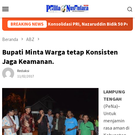
Loncat
Menu
ke
Mobile
konten
mpung Jadi Titik Konsolidasi PRI, Nazaruddin Bidik 50 Persen Kurs
BREAKING NEWS
Beranda
ABZ
Bupati Minta Warga tetap Konsisten
Jaga Keamanan.
Redaksi
11/02/2017
LAMPUNG
TENGAH
(PeNa)–
Untuk
menjamin
rasa aman di