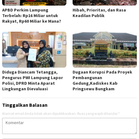
APBD Perkim Lampung
Hibah, Prioritas, dan Rasa
Terbelah: Rp16 Miliar untuk
Keadilan Publik
Rakyat, Rp60 Miliar ke Mana?
Diduga Diancam Tetangga,
Dugaan Korupsi Pada Proyek
Pengurus PWI Lampung Lapor
Pembangunan
Polisi, DPRD Minta Aparat
Gedung,Kadiskes Kab
Lingkungan Dievaluasi
Pringsewu Bungkam
Tinggalkan Balasan
Alamat email Anda tidak akan dipublikasikan.
Ruas yang wajib ditandai
*