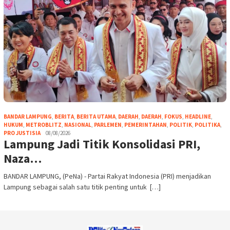
BANDAR LAMPUNG
,
BERITA
,
BERITA UTAMA
,
DAERAH
,
DAERAH
,
FOKUS
,
HEADLINE
,
HUKUM
,
METROBLITZ
,
NASIONAL
,
PARLEMEN
,
PEMERINTAHAN
,
POLITIK
,
POLITIKA
,
PRO JUSTISIA
08/08/2026
Lampung Jadi Titik Konsolidasi PRI,
Naza…
BANDAR LAMPUNG, (PeNa) - Partai Rakyat Indonesia (PRI) menjadikan
Lampung sebagai salah satu titik penting untuk […]