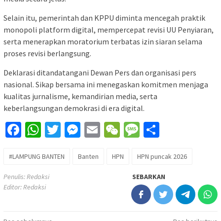
Selain itu, pemerintah dan KPPU diminta mencegah praktik
monopoli platform digital, mempercepat revisi UU Penyiaran,
serta menerapkan moratorium terbatas izin siaran selama
proses revisi berlangsung.
Deklarasi ditandatangani Dewan Pers dan organisasi pers
nasional. Sikap bersama ini menegaskan komitmen menjaga
kualitas jurnalisme, kemandirian media, serta
keberlangsungan demokrasi di era digital.
Facebook
WhatsApp
Twitter
Messenger
Email
WeChat
Message
Share
#LAMPUNG BANTEN
Banten
HPN
HPN puncak 2026
Penulis: Redaksi
SEBARKAN
Editor: Redaksi