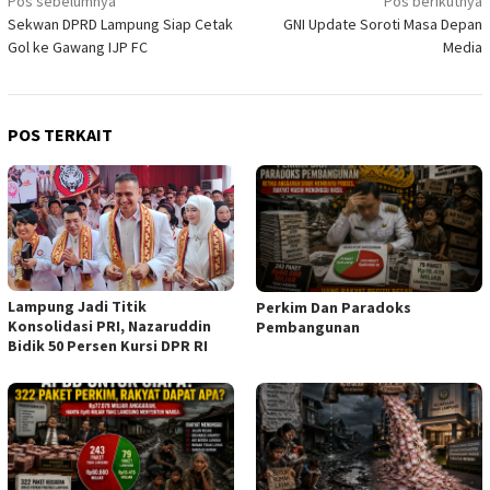
Navigasi
Pos sebelumnya
Pos berikutnya
Sekwan DPRD Lampung Siap Cetak
GNI Update Soroti Masa Depan
pos
Gol ke Gawang IJP FC
Media
POS TERKAIT
Lampung Jadi Titik
Perkim Dan Paradoks
Konsolidasi PRI, Nazaruddin
Pembangunan
Bidik 50 Persen Kursi DPR RI