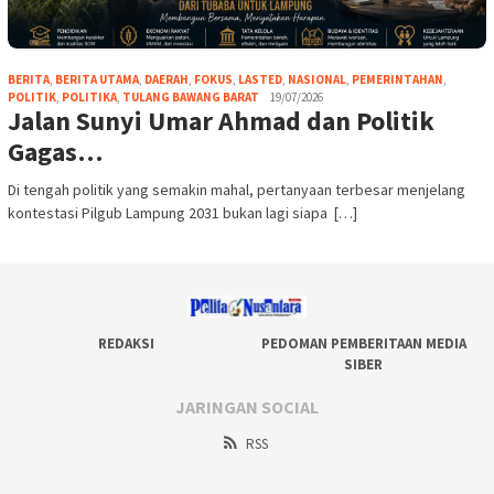
BERITA
,
BERITA UTAMA
,
DAERAH
,
FOKUS
,
LASTED
,
NASIONAL
,
PEMERINTAHAN
,
POLITIK
,
POLITIKA
,
TULANG BAWANG BARAT
19/07/2026
Jalan Sunyi Umar Ahmad dan Politik
Gagas…
Di tengah politik yang semakin mahal, pertanyaan terbesar menjelang
kontestasi Pilgub Lampung 2031 bukan lagi siapa […]
REDAKSI
PEDOMAN PEMBERITAAN MEDIA
SIBER
JARINGAN SOCIAL
RSS