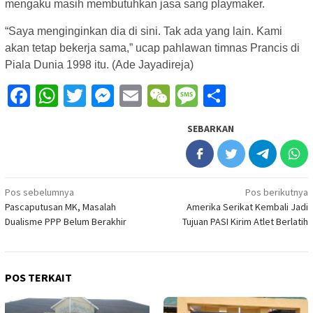
mengaku masih membutuhkan jasa sang playmaker.
“Saya menginginkan dia di sini. Tak ada yang lain. Kami
akan tetap bekerja sama,” ucap pahlawan timnas Prancis di
Piala Dunia 1998 itu. (Ade Jayadireja)
Facebook
WhatsApp
Twitter
Messenger
Email
WeChat
Message
Share
SEBARKAN
Navigasi
Pos sebelumnya
Pos berikutnya
Pascaputusan MK, Masalah
Amerika Serikat Kembali Jadi
pos
Dualisme PPP Belum Berakhir
Tujuan PASI Kirim Atlet Berlatih
POS TERKAIT