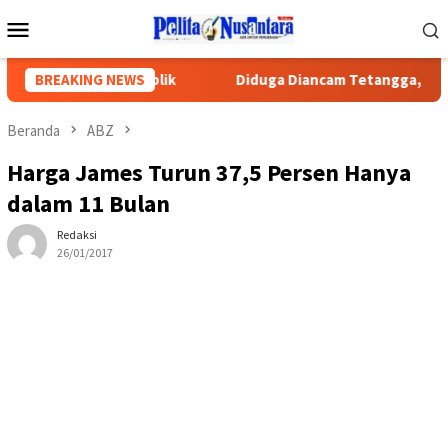
Loncat
Menu
ke
Mobile
konten
sa Keadilan Publik
BREAKING NEWS
Diduga Diancam Tetangga, Pengurus PW
Beranda
ABZ
Harga James Turun 37,5 Persen Hanya
dalam 11 Bulan
Redaksi
26/01/2017