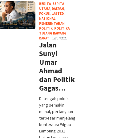
BERITA
,
BERITA
UTAMA
,
DAERAH
,
FOKUS
,
LASTED
,
NASIONAL
,
PEMERINTAHAN
,
POLITIK
,
POLITIKA
,
TULANG BAWANG
BARAT
19/07/2026
Jalan
Sunyi
Umar
Ahmad
dan Politik
Gagas…
Di tengah politik
yang semakin
mahal, pertanyaan
terbesar menjelang
kontestasi Pilgub
Lampung 2031
bukan lagi siapa