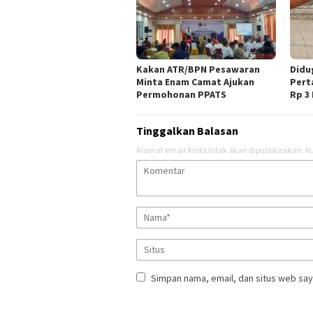
Kakan ATR/BPN Pesawaran
Didu
Minta Enam Camat Ajukan
Pert
Permohonan PPATS
Rp 3
Tinggalkan Balasan
Alamat email Anda tidak akan dipublikasikan.
Ru
Simpan nama, email, dan situs web say