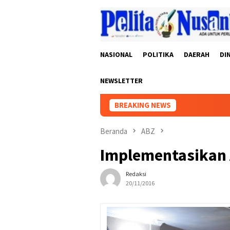
Loncat
ke
konten
NASIONAL
POLITIKA
DAERAH
DI
NEWSLETTER
BREAKING NEWS
Beranda
ABZ
Implementasikan 
Redaksi
20/11/2016