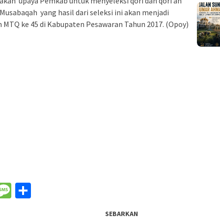
akan upaya Pemkab untuk menyeleksi qori dan qori’ah
usabaqah yang hasil dari seleksi ini akan menjadi
 MTQ ke 45 di Kabupaten Pesawaran Tahun 2017. (Opoy)
nger
il
WeChat
Message
Share
SEBARKAN