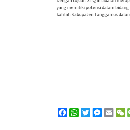
Dengan tujuan STQ ini adalah merup
yang memiliki potensi dalam bidang M
kafilah Kabupaten Tanggamus dalam
Facebook
WhatsApp
Twitter
Messe
Ema