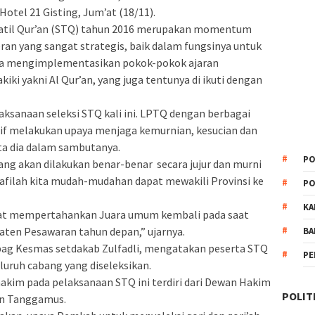
Hotel 21 Gisting, Jum’at (18/11).
atil Qur’an (STQ) tahun 2016 merupakan momentum
ran yang sangat strategis, baik dalam fungsinya untuk
a mengimplementasikan pokok-pokok ajaran
ki yakni Al Qur’an, yang juga tentunya di ikuti dengan
aksanaan seleksi STQ kali ini. LPTQ dengan berbagai
tif melakukan upaya menjaga kemurnian, kesucian dan
ata dia dalam sambutanya.
PO
ang akan dilakukan benar-benar secara jujur dan murni
afilah kita mudah-mudahan dapat mewakili Provinsi ke
PO
KA
pat mempertahankan Juara umum kembali pada saat
aten Pesawaran tahun depan,” ujarnya.
BA
bag Kesmas setdakab Zulfadli, mengatakan peserta STQ
PE
eluruh cabang yang diseleksikan.
kim pada pelaksanaan STQ ini terdiri dari Dewan Hakim
POLIT
en Tanggamus.