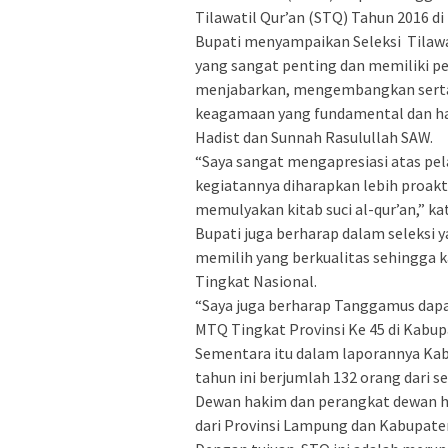
Tilawatil Qur’an (STQ) Tahun 2016 di 
Bupati menyampaikan Seleksi Tilaw
yang sangat penting dan memiliki pe
menjabarkan, mengembangkan sert
keagamaan yang fundamental dan haki
Hadist dan Sunnah Rasulullah SAW.
“Saya sangat mengapresiasi atas pel
kegiatannya diharapkan lebih proak
memulyakan kitab suci al-qur’an,” k
Bupati juga berharap dalam seleksi y
memilih yang berkualitas sehingga k
Tingkat Nasional.
“Saya juga berharap Tanggamus da
MTQ Tingkat Provinsi Ke 45 di Kabup
Sementara itu dalam laporannya Ka
tahun ini berjumlah 132 orang dari s
Dewan hakim dan perangkat dewan ha
dari Provinsi Lampung dan Kabupat