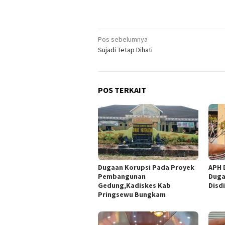
Navigasi
Pos sebelumnya
Sujadi Tetap Dihati
pos
POS TERKAIT
Dugaan Korupsi Pada Proyek
APH 
Pembangunan
Duga
Gedung,Kadiskes Kab
Disd
Pringsewu Bungkam