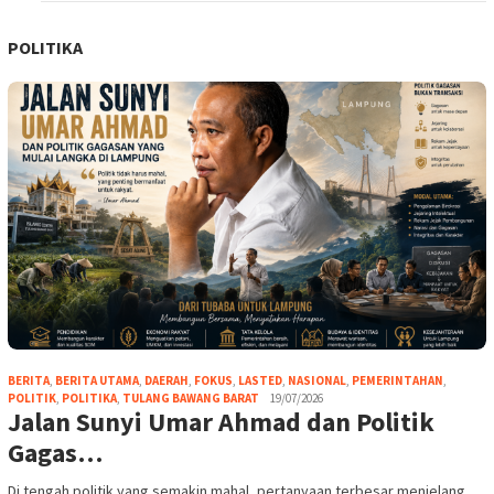
POLITIKA
BERITA
,
BERITA UTAMA
,
DAERAH
,
FOKUS
,
LASTED
,
NASIONAL
,
PEMERINTAHAN
,
POLITIK
,
POLITIKA
,
TULANG BAWANG BARAT
19/07/2026
Jalan Sunyi Umar Ahmad dan Politik
Gagas…
Di tengah politik yang semakin mahal, pertanyaan terbesar menjelang