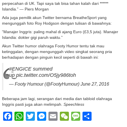
perpecahan di UK. Tapi saya tak bisa tahan kalah dari ******
Islandia.” — Piers Morgan
Ada juga pemilik akun Twitter bernama BreatheSport yang
mengunggah foto Roy Hodgson dengan tulisan di bawahnya:
“Manajer Inggris: paling mahal di ajang Euro (£3,5 juta). Manajer
Islandia: dokter gigi paruh waktu.”
Akun Twitter humor olahraga Footy Humor tentu tak mau
ketinggalan, dengan mengunggah video singkat seorang pria
berhadapan dengan pinguin kecil seperti di bawah ini:
#ENGICE
summed
up
pic.twitter.com/O5jy986toh
— Footy Humour (@FootyHumour)
June 27, 2016
Beberapa jam lagi, serangan dari media dan tabloid olahraga
Inggris pasti juga akan melimpah.
Speechless
Facebook
WhatsApp
Twitter
Messenger
Email
WeChat
Message
Share