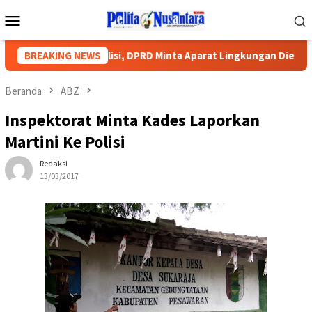
Loncat
Menu
ke
Mobile
konten
ung Lapor Polisi, DPRD Minta Aparat Lingkungan Dievaluasi
BREAKING NEWS
Beranda
ABZ
Inspektorat Minta Kades Laporkan
Martini Ke Polisi
Redaksi
13/03/2017