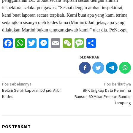
penggunanan DD dibuat secara terpisah sesuai dengan arahan
inspektorat selaku pengawas. “Sesuai dengan arahan inspektorat,
kami buat laporan secara terpisah. Kami buat apa yang kami terima,
sedangkan sisanya oleh kades lama (Martini). Jadi jelas, apa yang
dilakukan Martini bukan tanggungjawab kami,” ujar dia. PeNa-spt.
Facebook
WhatsApp
Twitter
Messenger
Email
WeChat
Message
Share
SEBARKAN
Navigasi
Pos sebelumnya
Pos berikutnya
Belum Serah Laporan DD jadi Alibi
BPK Ungkap Data Penerima
pos
Kades
Bansos 60 Miliar Pemkot Bandar
Lampung
POS TERKAIT