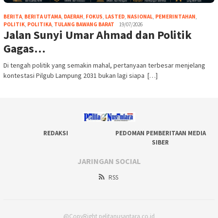
BERITA
,
BERITA UTAMA
,
DAERAH
,
FOKUS
,
LASTED
,
NASIONAL
,
PEMERINTAHAN
,
POLITIK
,
POLITIKA
,
TULANG BAWANG BARAT
19/07/2026
Jalan Sunyi Umar Ahmad dan Politik
Gagas…
Di tengah politik yang semakin mahal, pertanyaan terbesar menjelang
kontestasi Pilgub Lampung 2031 bukan lagi siapa […]
REDAKSI
PEDOMAN PEMBERITAAN MEDIA
SIBER
JARINGAN SOCIAL
RSS
@CopyRight pelitanusantara.co.id