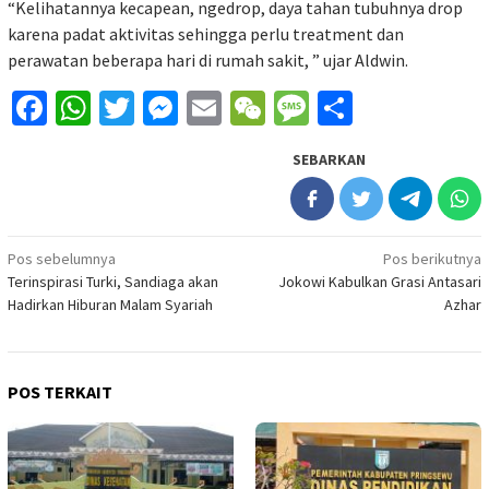
“Kelihatannya kecapean, ngedrop, daya tahan tubuhnya drop
karena padat aktivitas sehingga perlu treatment dan
perawatan beberapa hari di rumah sakit, ” ujar Aldwin.
Facebook
WhatsApp
Twitter
Messenger
Email
WeChat
Message
Share
SEBARKAN
Navigasi
Pos sebelumnya
Pos berikutnya
Terinspirasi Turki, Sandiaga akan
Jokowi Kabulkan Grasi Antasari
pos
Hadirkan Hiburan Malam Syariah
Azhar
POS TERKAIT