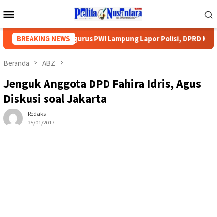
Loncat
Menu
ke
Mobile
konten
etangga, Pengurus PWI Lampung Lapor Polisi, DPRD Minta Aparat
BREAKING NEWS
Beranda
ABZ
Jenguk Anggota DPD Fahira Idris, Agus
Diskusi soal Jakarta
Redaksi
25/01/2017