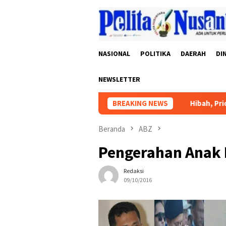
Loncat
ke
konten
NASIONAL
POLITIKA
DAERAH
DI
NEWSLETTER
BREAKING NEWS
Hibah, Prioritas, dan
Beranda
ABZ
Pengerahan Anak D
Redaksi
09/10/2016