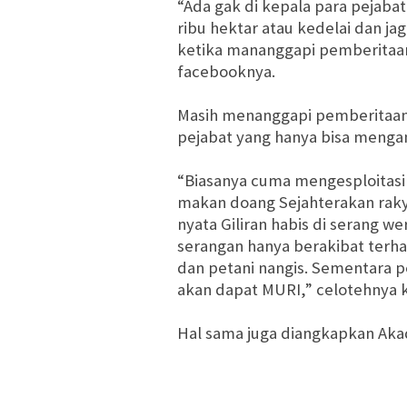
“Ada gak di kepala para pejabat
ribu hektar atau kedelai dan ja
ketika mananggapi pemberitaan 
facebooknya.
Masih menanggapi pemberitaan
pejabat yang hanya bisa menga
“Biasanya cuma mengesploitasi 
makan do
an
g
Sejahterakan rak
nyata
Giliran habis di serang w
serangan hanya berakibat terha
dan petani nangis. Sementara p
akan dapat MURI,” celotehnya k
Hal sama juga diangkapkan Aka