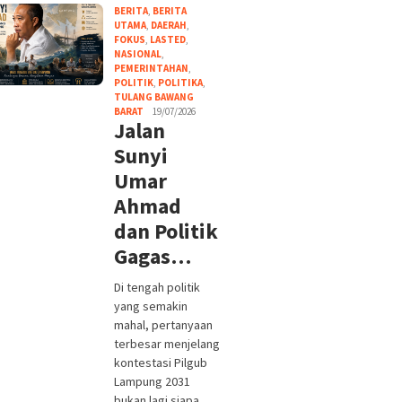
BERITA
,
BERITA
UTAMA
,
DAERAH
,
FOKUS
,
LASTED
,
NASIONAL
,
PEMERINTAHAN
,
POLITIK
,
POLITIKA
,
TULANG BAWANG
BARAT
19/07/2026
Jalan
Sunyi
Umar
Ahmad
dan Politik
Gagas…
Di tengah politik
yang semakin
mahal, pertanyaan
terbesar menjelang
kontestasi Pilgub
Lampung 2031
bukan lagi siapa