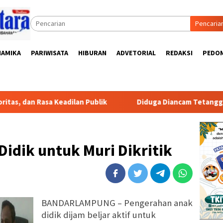
Pencaria
NAMIKA
PARIWISATA
HIBURAN
ADVETORIAL
REDAKSI
PEDOM
 Rasa Keadilan Publik
Diduga Diancam Tetangga, Pengurus
idik untuk Muri Dikritik
BANDARLAMPUNG – Pengerahan anak
didik dijam beljar aktif untuk