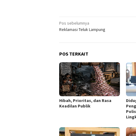
Navigasi
Pos sebelumnya
Reklamasi Teluk Lampung
pos
POS TERKAIT
Hibah, Prioritas, dan Rasa
Didu
Keadilan Publik
Peng
Poli
Ling