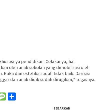
 khususnya pendidikan. Celakanya, hal
kan oleh anak sekolah yang dimobilisasi oleh
Etika dan estetika sudah tidak baik. Dari sisi
ggar dan anak didik sudah dirugikan,” tegasnya.
nger
il
WeChat
Message
Share
SEBARKAN