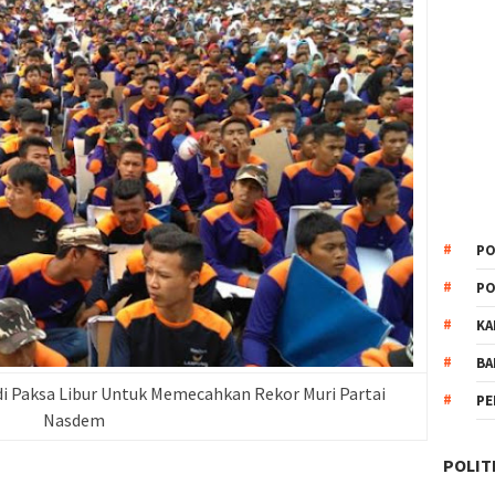
PO
PO
KA
BA
i Paksa Libur Untuk Memecahkan Rekor Muri Partai
PE
Nasdem
POLIT