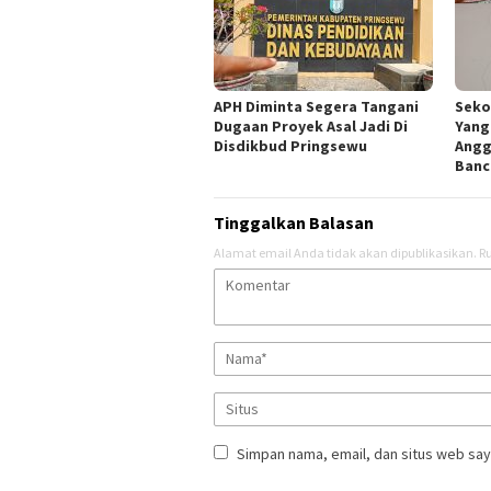
APH Diminta Segera Tangani
Seko
Dugaan Proyek Asal Jadi Di
Yang
Disdikbud Pringsewu
Angg
Banc
Tinggalkan Balasan
Alamat email Anda tidak akan dipublikasikan.
Ru
Simpan nama, email, dan situs web say