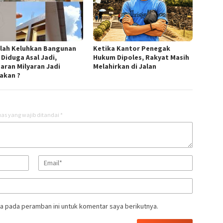
lah Keluhkan Bangunan
Ketika Kantor Penegak
 Diduga Asal Jadi,
Hukum Dipoles, Rakyat Masih
aran Milyaran Jadi
Melahirkan di Jalan
akan ?
as yang wajib ditandai
*
a pada peramban ini untuk komentar saya berikutnya.