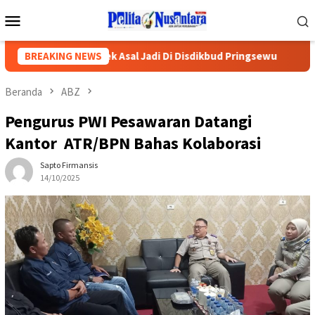
Loncat
Menu
ke
Mobile
konten
 Dugaan Proyek Asal Jadi Di Disdikbud Pringsewu
BREAKING NEWS
Sekola
Beranda
ABZ
Pengurus PWI Pesawaran Datangi
Kantor ATR/BPN Bahas Kolaborasi
Sapto Firmansis
14/10/2025