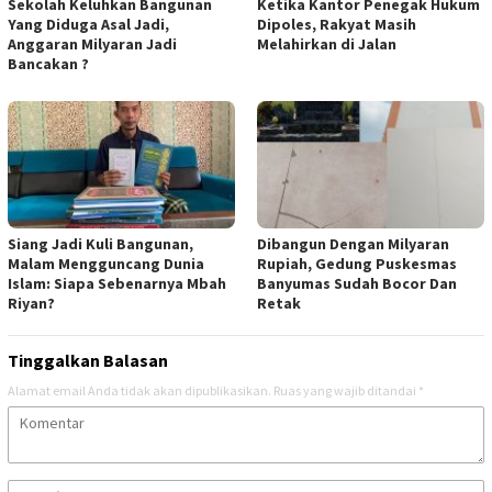
Sekolah Keluhkan Bangunan
Ketika Kantor Penegak Hukum
Yang Diduga Asal Jadi,
Dipoles, Rakyat Masih
Anggaran Milyaran Jadi
Melahirkan di Jalan
Bancakan ?
Siang Jadi Kuli Bangunan,
Dibangun Dengan Milyaran
Malam Mengguncang Dunia
Rupiah, Gedung Puskesmas
Islam: Siapa Sebenarnya Mbah
Banyumas Sudah Bocor Dan
Riyan?
Retak
Tinggalkan Balasan
Alamat email Anda tidak akan dipublikasikan.
Ruas yang wajib ditandai
*