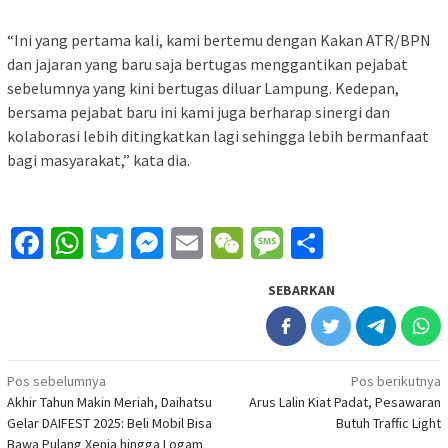
“Ini yang pertama kali, kami bertemu dengan Kakan ATR/BPN
dan jajaran yang baru saja bertugas menggantikan pejabat
sebelumnya yang kini bertugas diluar Lampung. Kedepan,
bersama pejabat baru ini kami juga berharap sinergi dan
kolaborasi lebih ditingkatkan lagi sehingga lebih bermanfaat
bagi masyarakat,” kata dia.
Facebook
WhatsApp
Twitter
Messenger
Email
WeChat
Message
Share
SEBARKAN
Navigasi
Pos sebelumnya
Pos berikutnya
Akhir Tahun Makin Meriah, Daihatsu
Arus Lalin Kiat Padat, Pesawaran
pos
Gelar DAIFEST 2025: Beli Mobil Bisa
Butuh Traffic Light
Bawa Pulang Xenia hingga Logam