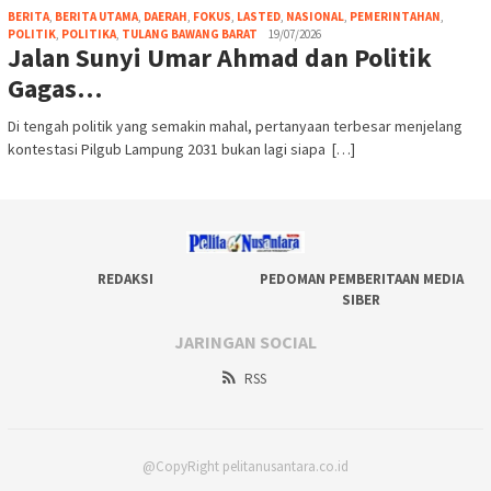
BERITA
,
BERITA UTAMA
,
DAERAH
,
FOKUS
,
LASTED
,
NASIONAL
,
PEMERINTAHAN
,
POLITIK
,
POLITIKA
,
TULANG BAWANG BARAT
19/07/2026
Jalan Sunyi Umar Ahmad dan Politik
Gagas…
Di tengah politik yang semakin mahal, pertanyaan terbesar menjelang
kontestasi Pilgub Lampung 2031 bukan lagi siapa […]
REDAKSI
PEDOMAN PEMBERITAAN MEDIA
SIBER
JARINGAN SOCIAL
RSS
@CopyRight pelitanusantara.co.id