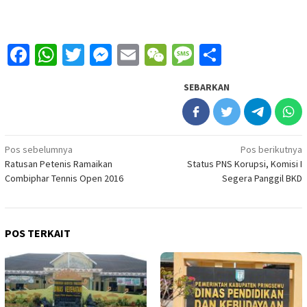
Facebook
WhatsApp
Twitter
Messenger
Email
WeChat
Message
Share
SEBARKAN
Navigasi
Pos sebelumnya
Pos berikutnya
Ratusan Petenis Ramaikan
Status PNS Korupsi, Komisi I
pos
Combiphar Tennis Open 2016
Segera Panggil BKD
POS TERKAIT