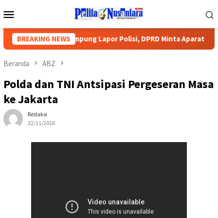
Loncat
Menu
ke
Mobile
konten
engurus PWI Lampung Lapor Polisi, DPRD Minta Aparat Lingkunga
BREAKING NEWS
Beranda
ABZ
Polda dan TNI Antsipasi Pergeseran Masa
ke Jakarta
Redaksi
22/11/2016