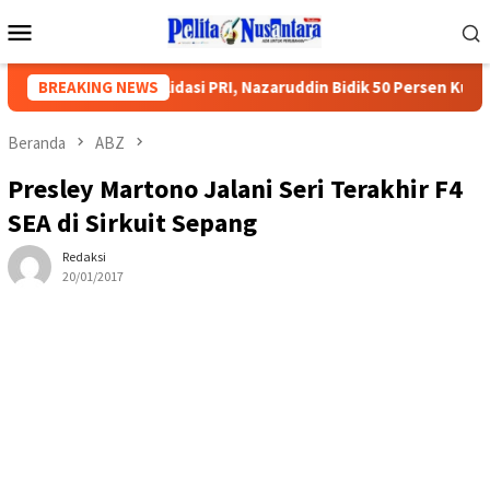
Loncat
Menu
ke
Mobile
konten
di Titik Konsolidasi PRI, Nazaruddin Bidik 50 Persen Kursi DPR RI
BREAKING NEWS
Beranda
ABZ
Presley Martono Jalani Seri Terakhir F4
SEA di Sirkuit Sepang
Redaksi
20/01/2017