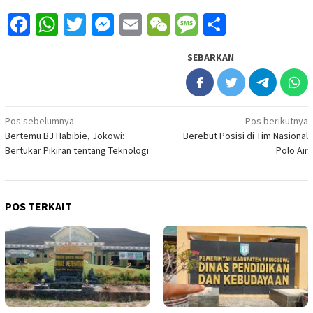
Facebook
WhatsApp
Twitter
Messenger
Email
WeChat
Message
Share
SEBARKAN
Navigasi
Pos sebelumnya
Pos berikutnya
Bertemu BJ Habibie, Jokowi:
Berebut Posisi di Tim Nasional
pos
Bertukar Pikiran tentang Teknologi
Polo Air
POS TERKAIT