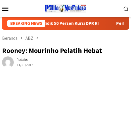
Loncat
Menu
ke
Mobile
konten
RI, Nazaruddin Bidik 50 Persen Kursi DPR RI
BREAKING NEWS
Perkim Dan 
Beranda
ABZ
Rooney: Mourinho Pelatih Hebat
Redaksi
11/01/2017