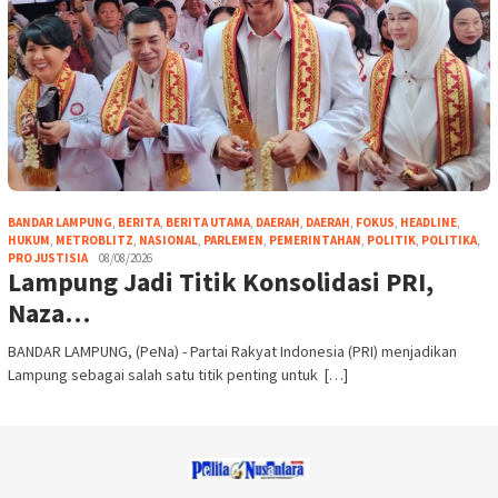
BANDAR LAMPUNG
,
BERITA
,
BERITA UTAMA
,
DAERAH
,
DAERAH
,
FOKUS
,
HEADLINE
,
HUKUM
,
METROBLITZ
,
NASIONAL
,
PARLEMEN
,
PEMERINTAHAN
,
POLITIK
,
POLITIKA
,
PRO JUSTISIA
08/08/2026
Lampung Jadi Titik Konsolidasi PRI,
Naza…
BANDAR LAMPUNG, (PeNa) - Partai Rakyat Indonesia (PRI) menjadikan
Lampung sebagai salah satu titik penting untuk […]