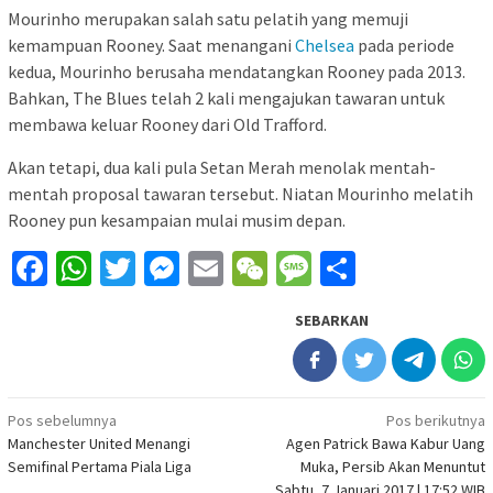
Mourinho merupakan salah satu pelatih yang memuji
kemampuan Rooney. Saat menangani
Chelsea
pada periode
kedua, Mourinho berusaha mendatangkan Rooney pada 2013.
Bahkan, The Blues telah 2 kali mengajukan tawaran untuk
membawa keluar Rooney dari Old Trafford.
Akan tetapi, dua kali pula Setan Merah menolak mentah-
mentah proposal tawaran tersebut. Niatan Mourinho melatih
Rooney pun kesampaian mulai musim depan.
Facebook
WhatsApp
Twitter
Messenger
Email
WeChat
Message
Share
SEBARKAN
Navigasi
Pos sebelumnya
Pos berikutnya
Manchester United Menangi
Agen Patrick Bawa Kabur Uang
pos
Semifinal Pertama Piala Liga
Muka, Persib Akan Menuntut
Sabtu, 7 Januari 2017 | 17:52 WIB