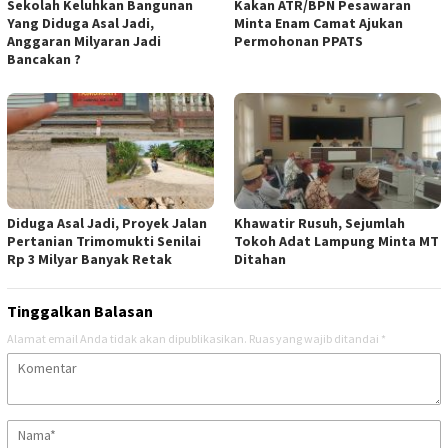
Sekolah Keluhkan Bangunan
Kakan ATR/BPN Pesawaran
Yang Diduga Asal Jadi,
Minta Enam Camat Ajukan
Anggaran Milyaran Jadi
Permohonan PPATS
Bancakan ?
Diduga Asal Jadi, Proyek Jalan
Khawatir Rusuh, Sejumlah
Pertanian Trimomukti Senilai
Tokoh Adat Lampung Minta MT
Rp 3 Milyar Banyak Retak
Ditahan
Tinggalkan Balasan
Alamat email Anda tidak akan dipublikasikan.
Ruas yang wajib ditandai
*