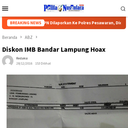
Loncat
Menu
ke
Mobile
konten
um Kepsek SMPN Dilaporkan Ke Polres Pesawaran, Diduga Ramp
BREAKING NEWS
Beranda
ABZ
Diskon IMB Bandar Lampung Hoax
Redaksi
28/12/2016
153 Dilihat