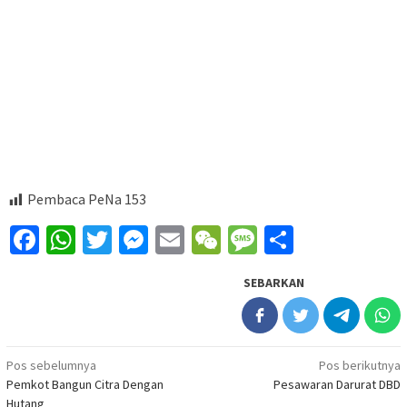
Pembaca PeNa
153
Facebook
WhatsApp
Twitter
Messenger
Email
WeChat
Message
Share
SEBARKAN
Navigasi
Pos sebelumnya
Pos berikutnya
Pemkot Bangun Citra Dengan
Pesawaran Darurat DBD
pos
Hutang