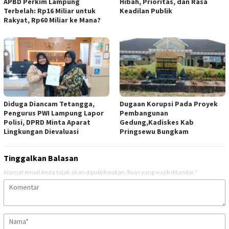
APBD Perkim Lampung
Hibah, Prioritas, dan Rasa
Terbelah: Rp16 Miliar untuk
Keadilan Publik
Rakyat, Rp60 Miliar ke Mana?
Diduga Diancam Tetangga,
Dugaan Korupsi Pada Proyek
Pengurus PWI Lampung Lapor
Pembangunan
Polisi, DPRD Minta Aparat
Gedung,Kadiskes Kab
Lingkungan Dievaluasi
Pringsewu Bungkam
Tinggalkan Balasan
Alamat email Anda tidak akan dipublikasikan.
Ruas yang wajib ditandai
*