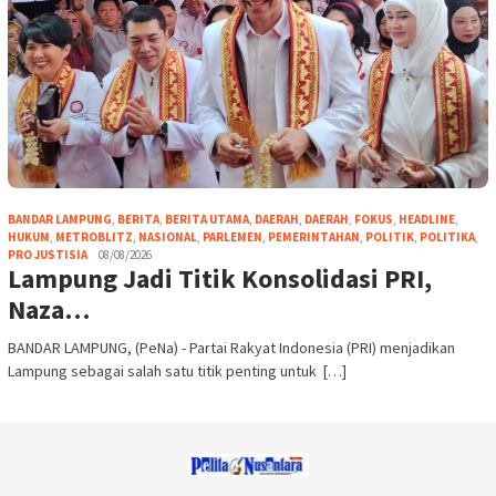
BANDAR LAMPUNG
,
BERITA
,
BERITA UTAMA
,
DAERAH
,
DAERAH
,
FOKUS
,
HEADLINE
,
HUKUM
,
METROBLITZ
,
NASIONAL
,
PARLEMEN
,
PEMERINTAHAN
,
POLITIK
,
POLITIKA
,
PRO JUSTISIA
08/08/2026
Lampung Jadi Titik Konsolidasi PRI,
Naza…
BANDAR LAMPUNG, (PeNa) - Partai Rakyat Indonesia (PRI) menjadikan
Lampung sebagai salah satu titik penting untuk […]