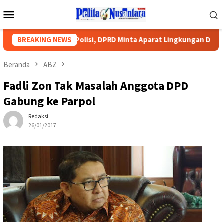
Loncat
Menu
ke
Mobile
konten
ampung Lapor Polisi, DPRD Minta Aparat Lingkungan Dievaluasi
BREAKING NEWS
Beranda
ABZ
Fadli Zon Tak Masalah Anggota DPD
Gabung ke Parpol
Redaksi
26/01/2017