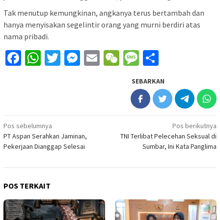
Tak menutup kemungkinan, angkanya terus bertambah dan
hanya menyisakan segelintir orang yang murni berdiri atas
nama pribadi.
Facebook
WhatsApp
Twitter
Messenger
Email
WeChat
Message
Share
SEBARKAN
Navigasi
Pos sebelumnya
Pos berikutnya
PT Aspan Serahkan Jaminan,
TNI Terlibat Pelecehan Seksual di
pos
Pekerjaan Dianggap Selesai
Sumbar, Ini Kata Panglima
POS TERKAIT