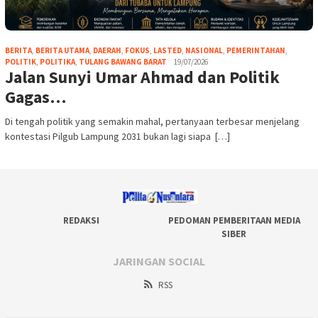
BERITA
,
BERITA UTAMA
,
DAERAH
,
FOKUS
,
LASTED
,
NASIONAL
,
PEMERINTAHAN
,
POLITIK
,
POLITIKA
,
TULANG BAWANG BARAT
19/07/2026
Jalan Sunyi Umar Ahmad dan Politik
Gagas…
Di tengah politik yang semakin mahal, pertanyaan terbesar menjelang
kontestasi Pilgub Lampung 2031 bukan lagi siapa […]
REDAKSI
PEDOMAN PEMBERITAAN MEDIA
SIBER
JARINGAN SOCIAL
RSS