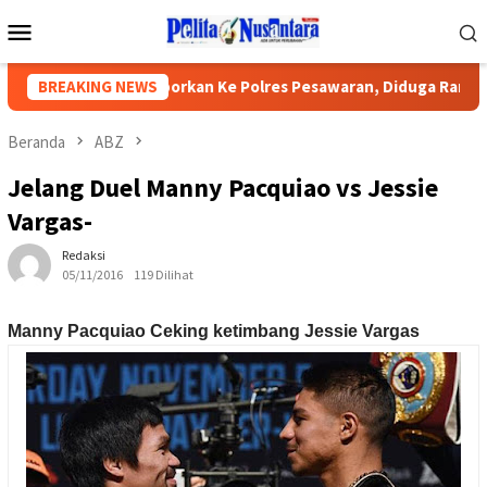
Loncat
Menu
ke
Mobile
konten
ek SMPN Dilaporkan Ke Polres Pesawaran, Diduga Rampas Uang
BREAKING NEWS
Beranda
ABZ
Jelang Duel Manny Pacquiao vs Jessie
Vargas-
Redaksi
05/11/2016
119 Dilihat
Manny Pacquiao Ceking ketimbang Jessie Vargas