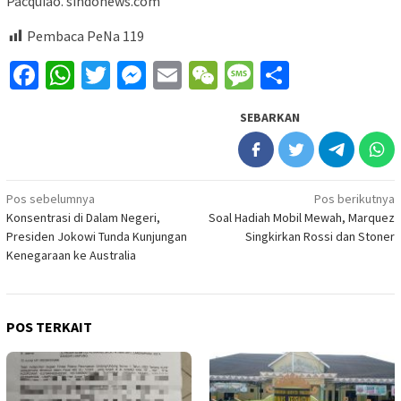
Pacquiao.
sindonews.com
Pembaca PeNa
119
Facebook
WhatsApp
Twitter
Messenger
Email
WeChat
Message
Share
SEBARKAN
Navigasi
Pos sebelumnya
Pos berikutnya
Konsentrasi di Dalam Negeri,
Soal Hadiah Mobil Mewah, Marquez
pos
Presiden Jokowi Tunda Kunjungan
Singkirkan Rossi dan Stoner
Kenegaraan ke Australia
POS TERKAIT