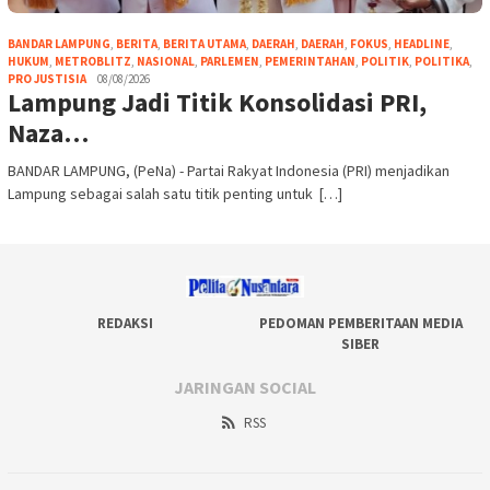
BANDAR LAMPUNG
,
BERITA
,
BERITA UTAMA
,
DAERAH
,
DAERAH
,
FOKUS
,
HEADLINE
,
HUKUM
,
METROBLITZ
,
NASIONAL
,
PARLEMEN
,
PEMERINTAHAN
,
POLITIK
,
POLITIKA
,
PRO JUSTISIA
08/08/2026
Lampung Jadi Titik Konsolidasi PRI,
Naza…
BANDAR LAMPUNG, (PeNa) - Partai Rakyat Indonesia (PRI) menjadikan
Lampung sebagai salah satu titik penting untuk […]
REDAKSI
PEDOMAN PEMBERITAAN MEDIA
SIBER
JARINGAN SOCIAL
RSS