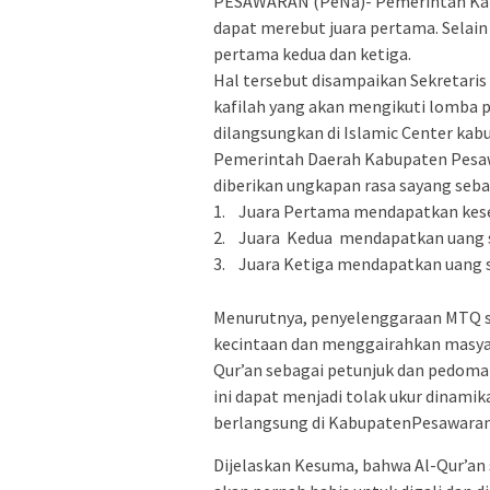
PESAWARAN (PeNa)- Pemerintah Kabu
dapat merebut juara pertama. Selai
pertama kedua dan ketiga.
Hal tersebut disampaikan Sekretar
kafilah yang akan mengikuti lomba 
dilangsungkan di Islamic Center kabu
Pemerintah Daerah Kabupaten Pesawa
diberikan ungkapan rasa sayang sebag
1. Juara Pertama mendapatkan kese
2. Juara Kedua mendapatkan uang sen
3. Juara Ketiga mendapatkan uang sen
Menurutnya, penyelenggaraan MTQ 
kecintaan dan menggairahkan masya
Qur’an sebagai petunjuk dan pedom
ini dapat menjadi tolak ukur dinamik
berlangsung di KabupatenPesawaran.
Dijelaskan Kesuma, bahwa Al-Qur’an 