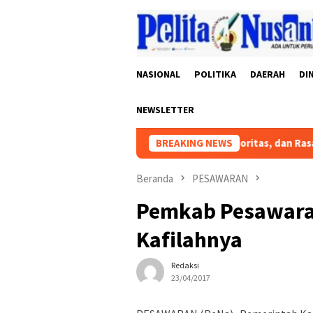
Loncat
ke
konten
NASIONAL
POLITIKA
DAERAH
DI
NEWSLETTER
Hibah, Prioritas, dan Rasa Keadila
BREAKING NEWS
Beranda
PESAWARAN
Pemkab Pesawara
Kafilahnya
Redaksi
23/04/2017