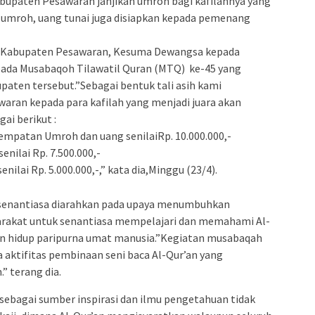
paten Pesawaran janjikan umroh bagi kafilahnya yang
n umroh, uang tunai juga disiapkan kepada pemenang
is Kabupaten Pesawaran, Kesuma Dewangsa kepada
pada Musabaqoh Tilawatil Quran (MTQ) ke-45 yang
paten tersebut.”Sebagai bentuk tali asih kami
ran kepada para kafilah yang menjadi juara akan
ai berikut :
mpatan Umroh dan uang senilaiRp. 10.000.000,-
ilai Rp. 7.500.000,-
ilai Rp. 5.000.000,-,” kata dia,Minggu (23/4).
senantiasa diarahkan pada upaya menumbuhkan
rakat untuk senantiasa mempelajari dan memahami Al-
an hidup paripurna umat manusia.”Kegiatan musabaqah
a aktifitas pembinaan seni baca Al-Qur’an yang
” terang dia.
sebagai sumber inspirasi dan ilmu pengetahuan tidak