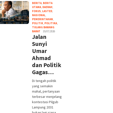
BERITA
,
BERITA
UTAMA
,
DAERAH
,
FOKUS
,
LASTED
,
NASIONAL
,
PEMERINTAHAN
,
POLITIK
,
POLITIKA
,
TULANG BAWANG
BARAT
19/07/2026
Jalan
Sunyi
Umar
Ahmad
dan Politik
Gagas…
Di tengah politik
yang semakin
mahal, pertanyaan
terbesar menjelang
kontestasi Pilgub
Lampung 2031
bukan lagi siapa