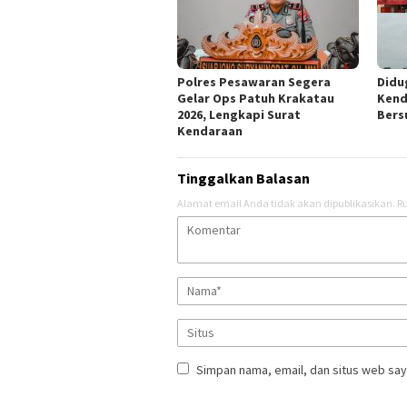
Polres Pesawaran Segera
Didu
Gelar Ops Patuh Krakatau
Kend
2026, Lengkapi Surat
Bers
Kendaraan
Tinggalkan Balasan
Alamat email Anda tidak akan dipublikasikan.
Ru
Simpan nama, email, dan situs web say