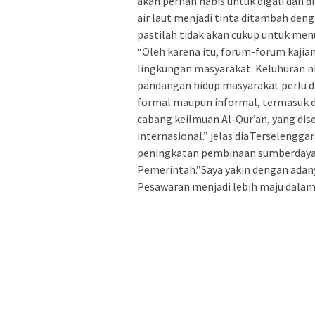
akan pernah habis untuk digali dan 
air laut menjadi tinta ditambah den
pastilah tidak akan cukup untuk me
“Oleh karena itu, forum-forum kajia
lingkungan masyarakat. Keluhuran ni
pandangan hidup masyarakat perlu 
formal maupun informal, termasuk d
cabang keilmuan Al-Qur’an, yang dis
internasional.” jelas dia.Terselengga
peningkatan pembinaan sumberdaya 
Pemerintah.”Saya yakin dengan ada
Pesawaran menjadi lebih maju dalam 