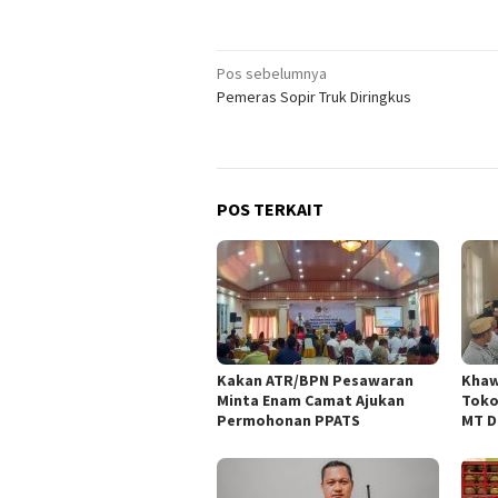
Navigasi
Pos sebelumnya
Pemeras Sopir Truk Diringkus
pos
POS TERKAIT
Kakan ATR/BPN Pesawaran
Khaw
Minta Enam Camat Ajukan
Toko
Permohonan PPATS
MT D