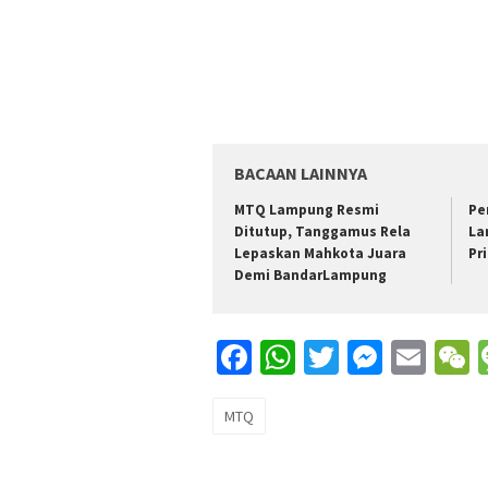
BACAAN LAINNYA
MTQ Lampung Resmi
Pe
Ditutup, Tanggamus Rela
La
Lepaskan Mahkota Juara
Pr
Demi BandarLampung
Facebook
WhatsApp
Twitter
Messe
Ema
MTQ