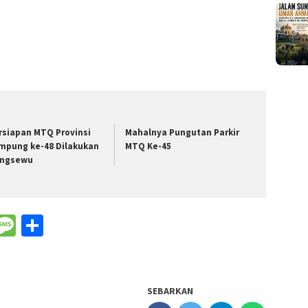
rsiapan MTQ Provinsi
Mahalnya Pungutan Parkir
mpung ke-48 Dilakukan
MTQ Ke-45
ingsewu
nger
il
WeChat
Message
Share
SEBARKAN