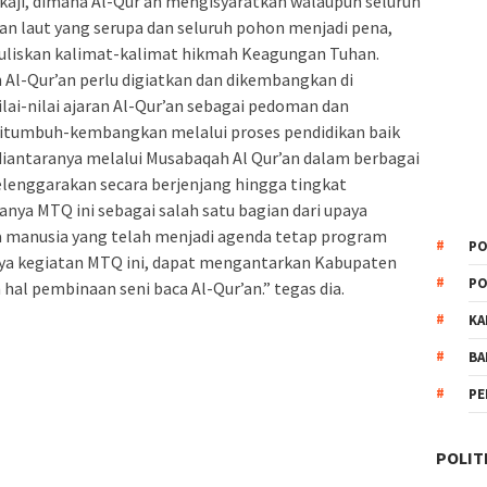
dikaji, dimana Al-Qur’an mengisyaratkan walaupun seluruh
gan laut yang serupa dan seluruh pohon menjadi pena,
nuliskan kalimat-kalimat hikmah Keagungan Tuhan.
n Al-Qur’an perlu digiatkan dan dikembangkan di
lai-nilai ajaran Al-Qur’an sebagai pedoman dan
ditumbuh-kembangkan melalui proses pendidikan baik
iantaranya melalui Musabaqah Al Qur’an dalam berbagai
elenggarakan secara berjenjang hingga tingkat
ranya MTQ ini sebagai salah satu bagian dari upaya
manusia yang telah menjadi agenda tetap program
PO
nya kegiatan MTQ ini, dapat mengantarkan Kabupaten
PO
hal pembinaan seni baca Al-Qur’an.” tegas dia.
KA
BA
PE
POLIT