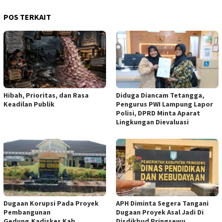
POS TERKAIT
Hibah, Prioritas, dan Rasa
Diduga Diancam Tetangga,
Keadilan Publik
Pengurus PWI Lampung Lapor
Polisi, DPRD Minta Aparat
Lingkungan Dievaluasi
Dugaan Korupsi Pada Proyek
APH Diminta Segera Tangani
Pembangunan
Dugaan Proyek Asal Jadi Di
Gedung,Kadiskes Kab
Disdikbud Pringsewu