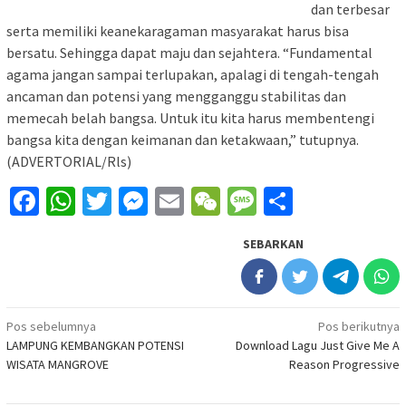
dan terbesar
serta memiliki keanekaragaman masyarakat harus bisa
bersatu. Sehingga dapat maju dan sejahtera. “Fundamental
agama jangan sampai terlupakan, apalagi di tengah-tengah
ancaman dan potensi yang mengganggu stabilitas dan
memecah belah bangsa. Untuk itu kita harus membentengi
bangsa kita dengan keimanan dan ketakwaan,” tutupnya.
(ADVERTORIAL/Rls)
Facebook
WhatsApp
Twitter
Messenger
Email
WeChat
Message
Share
SEBARKAN
Navigasi
Pos sebelumnya
Pos berikutnya
LAMPUNG KEMBANGKAN POTENSI
Download Lagu Just Give Me A
pos
WISATA MANGROVE
Reason Progressive