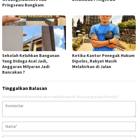
Pringsewu Bungkam
Sekolah Keluhkan Bangunan
Ketika Kantor Penegak Hukum
Yang Diduga Asal Jadi,
Dipoles, Rakyat Masih
Anggaran Milyaran Jadi
Melahirkan di Jalan
Bancakan ?
Tinggalkan Balasan
Alamat email Anda tidak akan dipublikasikan.
Ruas yang wajib ditandai
*