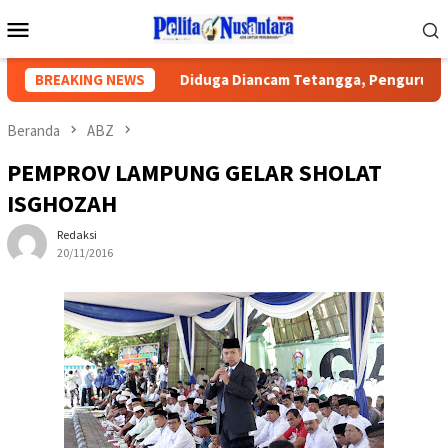
Loncat
Menu
ke
Mobile
konten
an Publik
BREAKING NEWS
Diduga Diancam Tetangga, Pengurus PWI Lampun
Beranda
ABZ
PEMPROV LAMPUNG GELAR SHOLAT
ISGHOZAH
Redaksi
20/11/2016