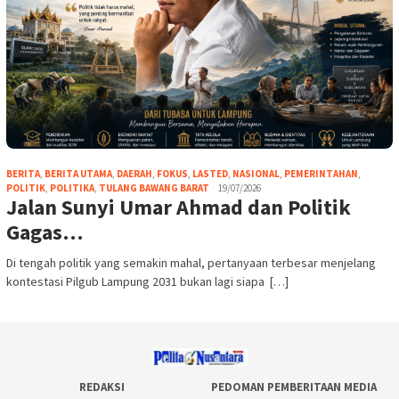
BERITA
,
BERITA UTAMA
,
DAERAH
,
FOKUS
,
LASTED
,
NASIONAL
,
PEMERINTAHAN
,
POLITIK
,
POLITIKA
,
TULANG BAWANG BARAT
19/07/2026
Jalan Sunyi Umar Ahmad dan Politik
Gagas…
Di tengah politik yang semakin mahal, pertanyaan terbesar menjelang
kontestasi Pilgub Lampung 2031 bukan lagi siapa […]
REDAKSI
PEDOMAN PEMBERITAAN MEDIA