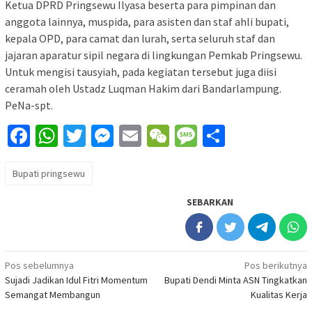
Ketua DPRD Pringsewu Ilyasa beserta para pimpinan dan
anggota lainnya, muspida, para asisten dan staf ahli bupati,
kepala OPD, para camat dan lurah, serta seluruh staf dan
jajaran aparatur sipil negara di lingkungan Pemkab Pringsewu.
Untuk mengisi tausyiah, pada kegiatan tersebut juga diisi
ceramah oleh Ustadz Luqman Hakim dari Bandarlampung.
PeNa-spt.
Facebook
WhatsApp
Twitter
Messenger
Email
WeChat
Message
Share
Bupati pringsewu
SEBARKAN
Navigasi
Pos sebelumnya
Pos berikutnya
Sujadi Jadikan Idul Fitri Momentum
Bupati Dendi Minta ASN Tingkatkan
pos
Semangat Membangun
Kualitas Kerja