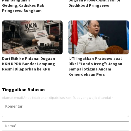
Pembangunan
Dugaan Proyek Asal Jadi Di
Gedung,Kadiskes Kab
Disdikbud Pringsewu
Pringsewu Bungkam
Dari Etik ke Pidana: Dugaan
IJTI Ingatkan Prabowo soal
KKN DPRD Bandar Lampung
Diksi “Londo Ireng”: Jangan
Resmi Dilaporkan ke KPK
Sampai Stigma Ancam
Kemerdekaan Pers
Tinggalkan Balasan
Alamat email Anda tidak akan dipublikasikan.
Ruas yang wajib ditandai
*