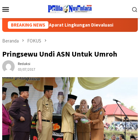
Loncat
Menu
ke
Mobile
konten
i, DPRD Minta Aparat Lingkungan Dievaluasi
BREAKING NEWS
Dugaan Kor
Beranda
FOKUS
Pringsewu Undi ASN Untuk Umroh
Redaksi
03/07/2017