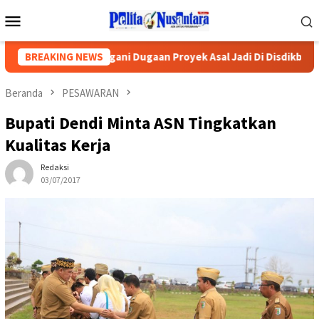
Loncat
Menu
ke
Mobile
konten
a Segera Tangani Dugaan Proyek Asal Jadi Di Disdikbud Pringse
BREAKING NEWS
Beranda
PESAWARAN
Bupati Dendi Minta ASN Tingkatkan
Kualitas Kerja
Redaksi
03/07/2017