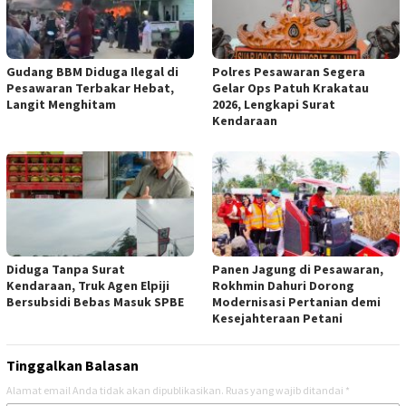
Gudang BBM Diduga Ilegal di
Polres Pesawaran Segera
Pesawaran Terbakar Hebat,
Gelar Ops Patuh Krakatau
Langit Menghitam
2026, Lengkapi Surat
Kendaraan
Diduga Tanpa Surat
Panen Jagung di Pesawaran,
Kendaraan, Truk Agen Elpiji
Rokhmin Dahuri Dorong
Bersubsidi Bebas Masuk SPBE
Modernisasi Pertanian demi
Kesejahteraan Petani
Tinggalkan Balasan
Alamat email Anda tidak akan dipublikasikan.
Ruas yang wajib ditandai
*