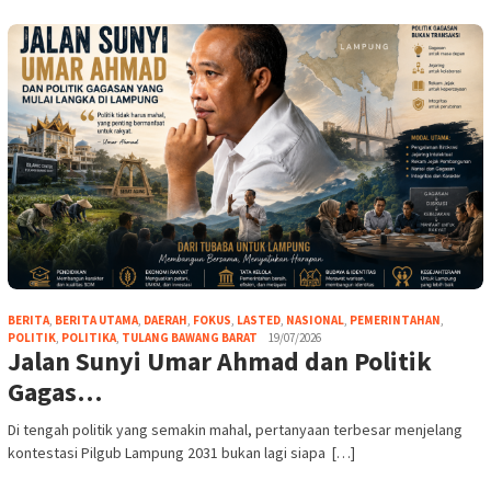
BERITA
,
BERITA UTAMA
,
DAERAH
,
FOKUS
,
LASTED
,
NASIONAL
,
PEMERINTAHAN
,
POLITIK
,
POLITIKA
,
TULANG BAWANG BARAT
19/07/2026
Jalan Sunyi Umar Ahmad dan Politik
Gagas…
Di tengah politik yang semakin mahal, pertanyaan terbesar menjelang
kontestasi Pilgub Lampung 2031 bukan lagi siapa […]