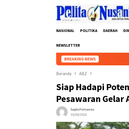
Loncat
ke
konten
NASIONAL
POLITIKA
DAERAH
DI
NEWSLETTER
BREAKING NEWS
Dugaan 
Beranda
ABZ
Siap Hadapi Pote
Pesawaran Gelar 
Sapto Firmansis
30/04/2026