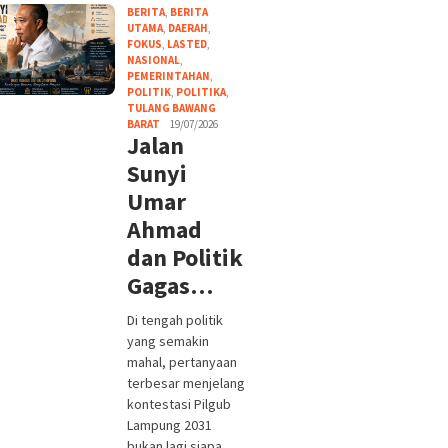
BERITA
,
BERITA
UTAMA
,
DAERAH
,
FOKUS
,
LASTED
,
NASIONAL
,
PEMERINTAHAN
,
POLITIK
,
POLITIKA
,
TULANG BAWANG
BARAT
19/07/2026
Jalan
Sunyi
Umar
Ahmad
dan Politik
Gagas…
Di tengah politik
yang semakin
mahal, pertanyaan
terbesar menjelang
kontestasi Pilgub
Lampung 2031
bukan lagi siapa