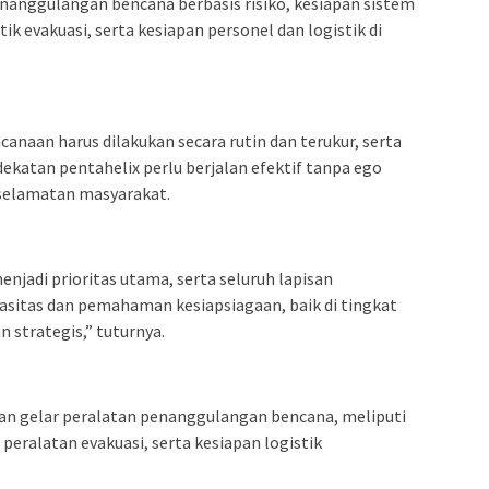
anggulangan bencana berbasis risiko, kesiapan sistem
itik evakuasi, serta kesiapan personel dan logistik di
ncanaan harus dilakukan secara rutin dan terukur, serta
dekatan pentahelix perlu berjalan efektif tanpa ego
selamatan masyarakat.
njadi prioritas utama, serta seluruh lapisan
sitas dan pemahaman kesiapsiagaan, baik di tingkat
n strategis,” tuturnya.
ngan gelar peralatan penanggulangan bencana, meliputi
eralatan evakuasi, serta kesiapan logistik