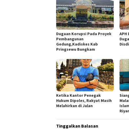
Dugaan Korupsi Pada Proyek
APH 
Pembangunan
Duga
Gedung,Kadiskes Kab
Disd
Pringsewu Bungkam
Ketika Kantor Penegak
Sian
Hukum Dipoles, Rakyat Masih
Mala
Melahirkan di Jalan
Isla
Riya
Tinggalkan Balasan