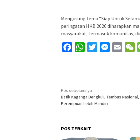
Mengusung tema “Siap Untuk Selama
peringatan HKB 2026 diharapkan ma
masyarakat, termasuk komunitas, dun
Facebook
WhatsApp
Twitter
Messe
Ema
Navigasi
Pos sebelumnya
Batik Kaganga Bengkulu Tembus Nasional,
pos
Perempuan Lebih Mandiri
POS TERKAIT