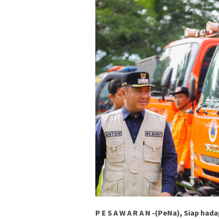
P E S A W A R A N -(PeNa), Siap ha