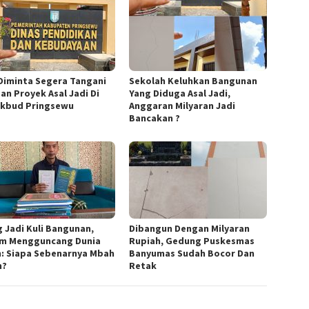
Diminta Segera Tangani
Sekolah Keluhkan Bangunan
an Proyek Asal Jadi Di
Yang Diduga Asal Jadi,
ikbud Pringsewu
Anggaran Milyaran Jadi
Bancakan ?
g Jadi Kuli Bangunan,
Dibangun Dengan Milyaran
m Mengguncang Dunia
Rupiah, Gedung Puskesmas
m: Siapa Sebenarnya Mbah
Banyumas Sudah Bocor Dan
n?
Retak