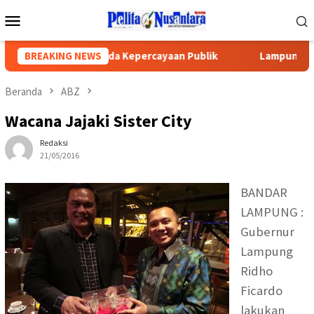
Loncat
Menu
ke
Mobile
konten
Dibangun Daripada Kepercayaan Publik
BREAKING NEWS
Lampung Jadi Titi
Beranda
ABZ
Wacana Jajaki Sister City
Redaksi
21/05/2016
BANDAR
LAMPUNG :
Gubernur
Lampung
Ridho
Ficardo
lakukan