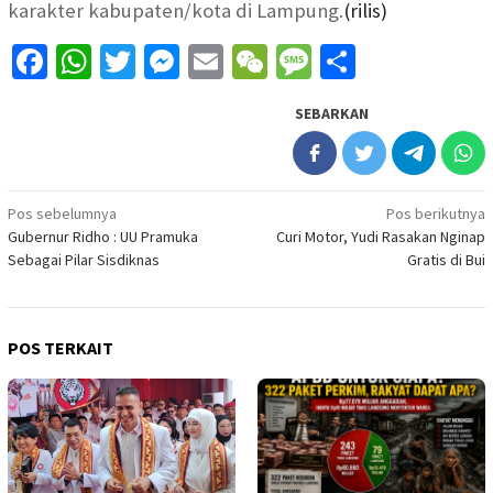
karakter kabupaten/kota di Lampung.
(rilis)
Facebook
WhatsApp
Twitter
Messenger
Email
WeChat
Message
Share
SEBARKAN
Navigasi
Pos sebelumnya
Pos berikutnya
Gubernur Ridho : UU Pramuka
Curi Motor, Yudi Rasakan Nginap
pos
Sebagai Pilar Sisdiknas
Gratis di Bui
POS TERKAIT