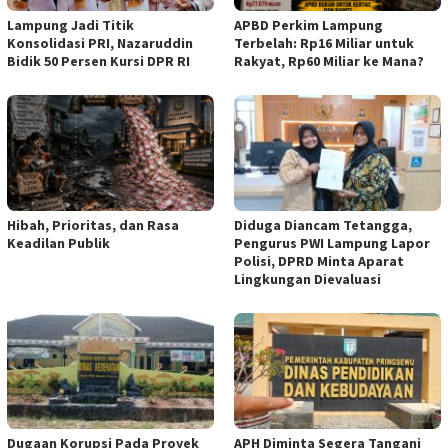
Lampung Jadi Titik
APBD Perkim Lampung
Konsolidasi PRI, Nazaruddin
Terbelah: Rp16 Miliar untuk
Bidik 50 Persen Kursi DPR RI
Rakyat, Rp60 Miliar ke Mana?
Hibah, Prioritas, dan Rasa
Diduga Diancam Tetangga,
Keadilan Publik
Pengurus PWI Lampung Lapor
Polisi, DPRD Minta Aparat
Lingkungan Dievaluasi
Dugaan Korupsi Pada Proyek
APH Diminta Segera Tangani