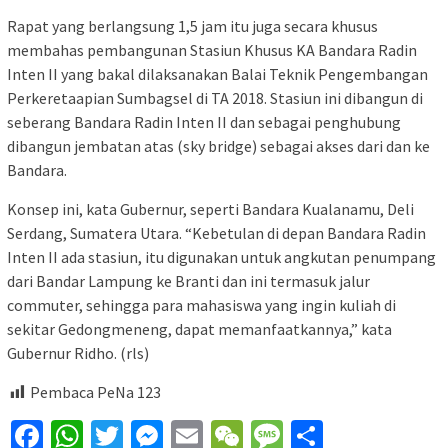
Rapat yang berlangsung 1,5 jam itu juga secara khusus
membahas pembangunan Stasiun Khusus KA Bandara Radin
Inten II yang bakal dilaksanakan Balai Teknik Pengembangan
Perkeretaapian Sumbagsel di TA 2018. Stasiun ini dibangun di
seberang Bandara Radin Inten II dan sebagai penghubung
dibangun jembatan atas (sky bridge) sebagai akses dari dan ke
Bandara.
Konsep ini, kata Gubernur, seperti Bandara Kualanamu, Deli
Serdang, Sumatera Utara. “Kebetulan di depan Bandara Radin
Inten II ada stasiun, itu digunakan untuk angkutan penumpang
dari Bandar Lampung ke Branti dan ini termasuk jalur
commuter, sehingga para mahasiswa yang ingin kuliah di
sekitar Gedongmeneng, dapat memanfaatkannya,” kata
Gubernur Ridho. (rls)
Pembaca PeNa
123
Facebook
WhatsApp
Twitter
Messenger
Email
WeChat
Message
Share