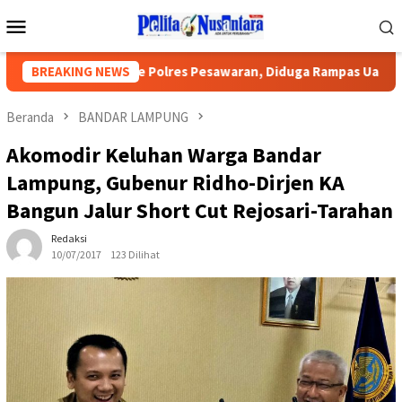
Loncat
Menu
ke
Mobile
konten
N Dilaporkan Ke Polres Pesawaran, Diduga Rampas Uang Rp150J
BREAKING NEWS
Beranda
BANDAR LAMPUNG
Akomodir Keluhan Warga Bandar
Lampung, Gubenur Ridho-Dirjen KA
Bangun Jalur Short Cut Rejosari-Tarahan
Redaksi
10/07/2017
123 Dilihat