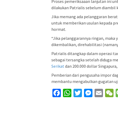
Proses pemeriksaaan lanjutan ini u
dilakukan Patrialis sebelum diambil
Jika memang ada pelanggaran bera
untuk memberikan usulan kepada pre
hormat.
“Jika pelanggarannya ringan, maka 
dikembalikan, direhabilitasi (namanya
Patrialis ditangkap dalam operasi ta
sebagai tersangka setelah diduga me
Serikat
dan 200.000 dollar Singapura, 
Pemberian dari pengusaha impor dagi
membantu mengabulkan gugatan uji 
Facebook
WhatsApp
Twitter
Messe
Ema