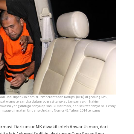
an usai diperiksa Komisi Pemberantasan Korupsi (KPK) di gedung KPK,
pat orang tersangka dalam operasi tangkap tangan yakni hakim
a swasta yang diduga penyuap Basuki Hariman, dan sekretarisnya NG Fenny
aan suap uji materi Undang-Undang Nomor 41 Tahun 2014 tentang
masi. Dari unsur MK diwakili oleh Anwar Usman, dari
li oleh Achmad Sodikin, dari unsur Guru Besar llmu