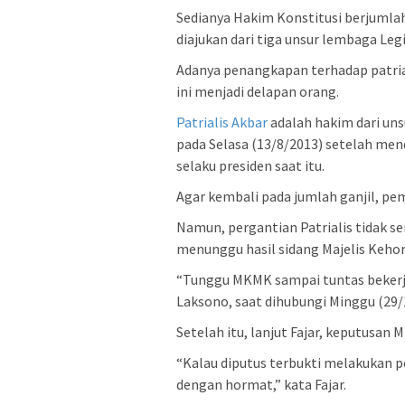
Sedianya Hakim Konstitusi berjumlah 
diajukan dari tiga unsur lembaga Legis
Adanya penangkapan terhadap patria
ini menjadi delapan orang.
Patrialis Akbar
adalah hakim dari uns
pada Selasa (13/8/2013) setelah me
selaku presiden saat itu.
Agar kembali pada jumlah ganjil, pe
Namun, pergantian Patrialis tidak s
menunggu hasil sidang Majelis Keh
“Tunggu MKMK sampai tuntas bekerja 
Laksono, saat dihubungi Minggu (29/
Setelah itu, lanjut Fajar, keputusa
“Kalau diputus terbukti melakukan p
dengan hormat,” kata Fajar.