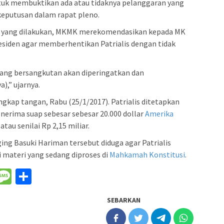
ntuk membuktikan ada atau tidaknya pelanggaran yang
 keputusan dalam rapat pleno.
t yang dilakukan, MKMK merekomendasikan kepada MK
siden agar memberhentikan Patrialis dengan tidak
yang bersangkutan akan diperingatkan dan
),” ujarnya.
ngkap tangan, Rabu (25/1/2017). Patrialis ditetapkan
nerima suap sebesar sebesar 20.000 dollar
Amerika
atau senilai Rp 2,15 miliar.
ng Basuki Hariman tersebut diduga agar Patrialis
materi yang sedang diproses di
Mahkamah Konstitusi
.
nger
il
WeChat
Message
Share
SEBARKAN