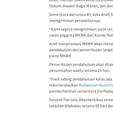
Hukum diwakili Bagir Manan, dan dari 
Sementara dari unsur KY, kata Arie
memgirimkan perwakilannya.
“Kami segera mengirimkan surat sec
calon anggota MKMK dari Komisi Yudisi
Arief menjelaskan, MKMK akan mela
pendahuluan dan pemeriksaan lanju
pleno MKMK.
Pemeriksaan pendahuluan akan dilaku
penambahan waktu selama 15 hari.
“Hasil sidang pendahuluan kalau ad
rekomendasikan
Mahkamah Konstitu
pemberhentian sementara (terhadap Pa
Setelah Patrialis diberhentikan se
lanjutan dilakukan selama 60 hari da