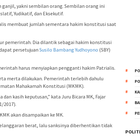
ganjil, yakni sembilan orang. Sembilan orang ini
latif, Yudikatif, dan Eksekutif.
lis membuat jumlah sementara hakim konstitusi saat
ur pemerintah. Dia dilantik sebagai hakim konstitusi
ndapat persetujuan
Susilo Bambang Yudhoyono
(SBY)
merintah harus menyiapkan pengganti hakim Patrialis.
PO
erta merta dilakukan. Pemerintah terlebih dahulu
PO
ormatan Mahakamah Konstitusi (MKMK).
KA
dan kasih keputusan,” kata Juru Bicara MK, Fajar
BA
1/2017).
PE
n MKMK akan disampaikan ke MK.
elanggaran berat, lalu sanksinya diberhentikan tidak
POLIT