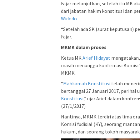
Fajar melanjutkan, setelah itu MK a
dari jabatan hakim konstitusi dan p
Widodo
.
“Setelah ada SK (surat keputusan) p
Fajar.
MKMK dalam proses
Ketua MK
Arief Hidayat
mengatakan, 
masih menunggu konfirmasi Komisi Yu
MKMK.
“
Mahkamah Konstitusi
telah meneri
bertanggai 27 Januari 2017, periha
Konstitusi
,” ujar Arief dalam konfre
(27/1/2017).
Nantinya, MKMK terdiri atas lima or
Komisi Yudisial (KY), seorang mantan
hukum, dan seorang tokoh masyarak