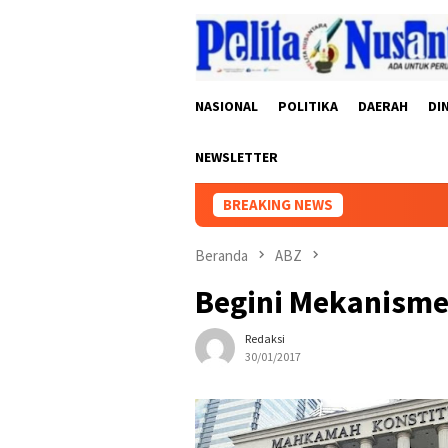
Loncat
ke
konten
NASIONAL
POLITIKA
DAERAH
DI
NEWSLETTER
BREAKING NEWS
Beranda
ABZ
Begini Mekanisme 
Redaksi
30/01/2017