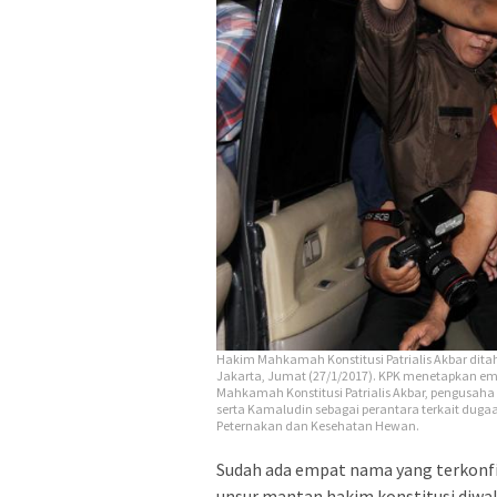
Hakim Mahkamah Konstitusi Patrialis Akbar ditah
Jakarta, Jumat (27/1/2017). KPK menetapkan em
Mahkamah Konstitusi Patrialis Akbar, pengusah
serta Kamaludin sebagai perantara terkait dug
Peternakan dan Kesehatan Hewan.
Sudah ada empat nama yang terkonfir
unsur mantan hakim konstitusi diwaki