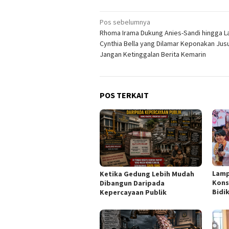
Navigasi
Pos sebelumnya
Rhoma Irama Dukung Anies-Sandi hingga L
pos
Cynthia Bella yang Dilamar Keponakan Jusu
Jangan Ketinggalan Berita Kemarin
POS TERKAIT
Lamp
Ketika Gedung Lebih Mudah
Kons
Dibangun Daripada
Bidik
Kepercayaan Publik