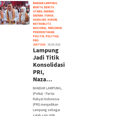
BANDAR LAMPUNG
,
BERITA
,
BERITA
UTAMA
,
DAERAH
,
DAERAH
,
FOKUS
,
HEADLINE
,
HUKUM
,
METROBLITZ
,
NASIONAL
,
PARLEMEN
,
PEMERINTAHAN
,
POLITIK
,
POLITIKA
,
PRO
JUSTISIA
08/08/2026
Lampung
Jadi Titik
Konsolidasi
PRI,
Naza…
BANDAR LAMPUNG,
(PeNa) - Partai
Rakyat Indonesia
(PRI) menjadikan
Lampung sebagai
salah satu titik