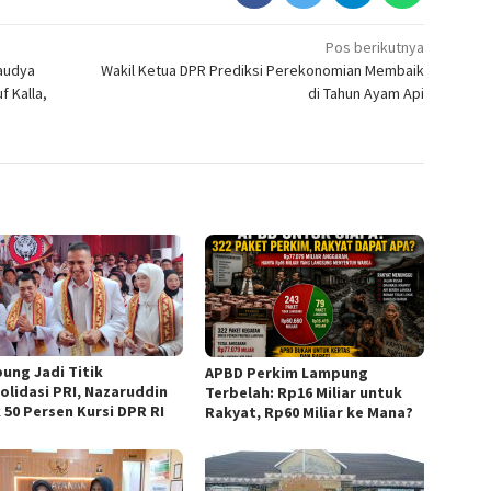
Pos berikutnya
audya
Wakil Ketua DPR Prediksi Perekonomian Membaik
f Kalla,
di Tahun Ayam Api
ung Jadi Titik
APBD Perkim Lampung
olidasi PRI, Nazaruddin
Terbelah: Rp16 Miliar untuk
 50 Persen Kursi DPR RI
Rakyat, Rp60 Miliar ke Mana?