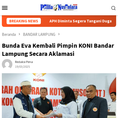
Loncat
Menu
ke
Mobile
konten
 Bungkam
BREAKING NEWS
APH Diminta Segera Tangani Dugaan Proyek Asa
Beranda
BANDAR LAMPUNG
Bunda Eva Kembali Pimpin KONI Bandar
Lampung Secara Aklamasi
Redaksi Pena
19/03/2025