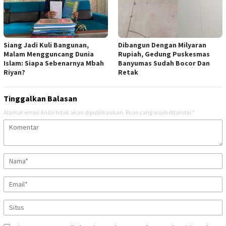
Siang Jadi Kuli Bangunan,
Dibangun Dengan Milyaran
Malam Mengguncang Dunia
Rupiah, Gedung Puskesmas
Islam: Siapa Sebenarnya Mbah
Banyumas Sudah Bocor Dan
Riyan?
Retak
Tinggalkan Balasan
Alamat email Anda tidak akan dipublikasikan.
Ruas yang wajib ditandai
*