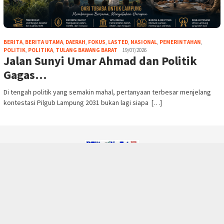
BERITA
,
BERITA UTAMA
,
DAERAH
,
FOKUS
,
LASTED
,
NASIONAL
,
PEMERINTAHAN
,
POLITIK
,
POLITIKA
,
TULANG BAWANG BARAT
19/07/2026
Jalan Sunyi Umar Ahmad dan Politik
Gagas…
Di tengah politik yang semakin mahal, pertanyaan terbesar menjelang
kontestasi Pilgub Lampung 2031 bukan lagi siapa […]
REDAKSI
PEDOMAN PEMBERITAAN MEDIA
SIBER
JARINGAN SOCIAL
RSS