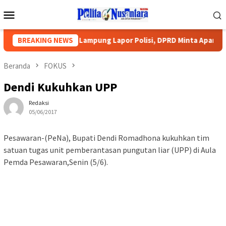
Loncat
Menu
ke
Mobile
konten
 Pengurus PWI Lampung Lapor Polisi, DPRD Minta Aparat Lingku
BREAKING NEWS
Beranda
FOKUS
Dendi Kukuhkan UPP
Redaksi
05/06/2017
Pesawaran-(PeNa), Bupati Dendi Romadhona kukuhkan tim
satuan tugas unit pemberantasan pungutan liar (UPP) di Aula
Pemda Pesawaran,Senin (5/6).