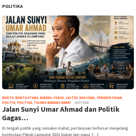
POLITIKA
BERITA
,
BERITA UTAMA
,
DAERAH
,
FOKUS
,
LASTED
,
NASIONAL
,
PEMERINTAHAN
,
POLITIK
,
POLITIKA
,
TULANG BAWANG BARAT
19/07/2026
Jalan Sunyi Umar Ahmad dan Politik
Gagas…
Di tengah politik yang semakin mahal, pertanyaan terbesar menjelang
kontestasi Pilgub Lampung 2031 bukan lagi siapa […]