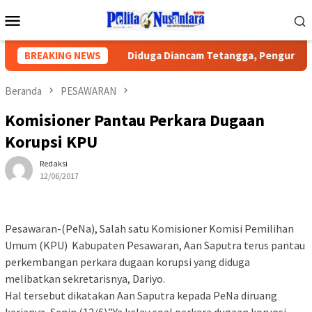
Loncat
Menu
ke
Mobile
konten
dilan Publik
BREAKING NEWS
Diduga Diancam Tetangga, Pengurus PWI Lamp
Beranda
PESAWARAN
Komisioner Pantau Perkara Dugaan
Korupsi KPU
Redaksi
12/06/2017
Pesawaran-(PeNa), Salah satu Komisioner Komisi Pemilihan
Umum (KPU) Kabupaten Pesawaran, Aan Saputra terus pantau
perkembangan perkara dugaan korupsi yang diduga
melibatkan sekretarisnya, Dariyo.
Hal tersebut dikatakan Aan Saputra kepada PeNa diruang