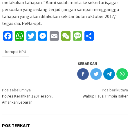
melakukan tahapan. “Kami sudah minta ke sekretaris,agar
persoalan yang sedang terjadi jangan sampai mengganggu
tahapan yang akan dilakukan sekitar bulan oktober 2017,”
tegas dia. PeNa-spt.
Facebook
WhatsApp
Twitter
Messenger
Email
WeChat
Message
Share
korupsi KPU
SEBARKAN
Navigasi
Pos sebelumnya
Pos berikutnya
Polres Kerahkan 120 Personil
Wabup Fauzi Pimpin Raker
pos
Amankan Lebaran
POS TERKAIT