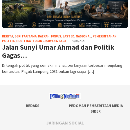
BERITA
,
BERITA UTAMA
,
DAERAH
,
FOKUS
,
LASTED
,
NASIONAL
,
PEMERINTAHAN
,
POLITIK
,
POLITIKA
,
TULANG BAWANG BARAT
19/07/2026
Jalan Sunyi Umar Ahmad dan Politik
Gagas…
Di tengah politik yang semakin mahal, pertanyaan terbesar menjelang
kontestasi Pilgub Lampung 2031 bukan lagi siapa […]
REDAKSI
PEDOMAN PEMBERITAAN MEDIA
SIBER
JARINGAN SOCIAL