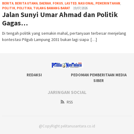
BERITA
,
BERITA UTAMA
,
DAERAH
,
FOKUS
,
LASTED
,
NASIONAL
,
PEMERINTAHAN
,
POLITIK
,
POLITIKA
,
TULANG BAWANG BARAT
19/07/2026
Jalan Sunyi Umar Ahmad dan Politik
Gagas…
Di tengah politik yang semakin mahal, pertanyaan terbesar menjelang
kontestasi Pilgub Lampung 2031 bukan lagi siapa […]
REDAKSI
PEDOMAN PEMBERITAAN MEDIA
SIBER
JARINGAN SOCIAL
RSS
@CopyRight pelitanusantara.co.id