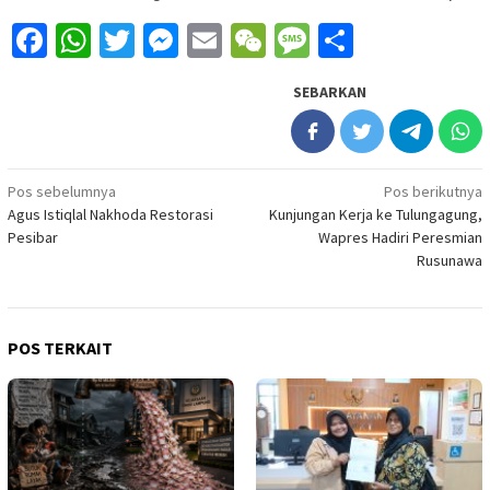
Facebook
WhatsApp
Twitter
Messenger
Email
WeChat
Message
Share
SEBARKAN
Navigasi
Pos sebelumnya
Pos berikutnya
Agus Istiqlal Nakhoda Restorasi
Kunjungan Kerja ke Tulungagung,
pos
Pesibar
Wapres Hadiri Peresmian
Rusunawa
POS TERKAIT