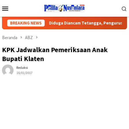
Loncat
Menu
ke
Mobile
konten
n Publik
BREAKING NEWS
Diduga Diancam Tetangga, Pengurus PWI Lampung
Beranda
ABZ
KPK Jadwalkan Pemeriksaan Anak
Bupati Klaten
Redaksi
16/01/2017