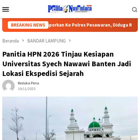
Loncat
Menu
ke
Mobile
konten
sek SMPN Dilaporkan Ke Polres Pesawaran, Diduga Rampas Uan
BREAKING NEWS
Beranda
BANDAR LAMPUNG
Panitia HPN 2026 Tinjau Kesiapan
Universitas Syech Nawawi Banten Jadi
Lokasi Ekspedisi Sejarah
Redaksi Pena
19/11/2025