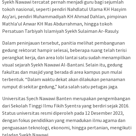
Syekh Nawawi tercatat pernah menjadi guru bagi sejumlah
tokoh nasional, seperti pendiri Nahdlatul Ulama KH Hasyim
Asy’ari, pendiri Muhammadiyah KH Ahmad Dahlan, pimpinan
Mathla’ul Anwar KH Mas Abdurrahman, hingga tokoh
Persatuan Tarbiyah Islamiyah Syekh Sulaiman Ar-Rasuly.
Dalam peninjauan tersebut, panitia melihat pembangunan
gedung rektorat hampir selesai, beberapa ruang telah terisi
perangkat kerja, dan area lobi lantai satu sudah menampilkan
visual sejarah Syekh Nawawi Al-Bantani. Selain itu, gedung
fakultas dan masjid yang berada di area kampus pun mulai
terbentuk. “Dalam waktu dekat akan dilakukan penanaman
rumput di sekitar gedung,” kata salah satu petugas jaga.
Universitas Syech Nawawi Banten merupakan pengembangan
dari Sekolah Tinggi Ilmu Fikih Syentra yang berdiri sejak 2016.
Status universitas resmi diperoleh pada 12 Desember 2023,
dengan fokus pendidikan yang memadukan ilmu agama dan
penguasaan teknologi, ekonomi, hingga pertanian, mengikuti
teladan Syekh Nawawi.