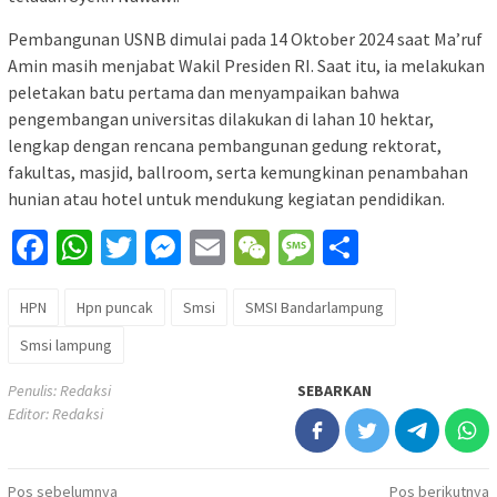
Pembangunan USNB dimulai pada 14 Oktober 2024 saat Ma’ruf
Amin masih menjabat Wakil Presiden RI. Saat itu, ia melakukan
peletakan batu pertama dan menyampaikan bahwa
pengembangan universitas dilakukan di lahan 10 hektar,
lengkap dengan rencana pembangunan gedung rektorat,
fakultas, masjid, ballroom, serta kemungkinan penambahan
hunian atau hotel untuk mendukung kegiatan pendidikan.
Facebook
WhatsApp
Twitter
Messenger
Email
WeChat
Message
Share
HPN
Hpn puncak
Smsi
SMSI Bandarlampung
Smsi lampung
Penulis: Redaksi
SEBARKAN
Editor: Redaksi
Navigasi
Pos sebelumnya
Pos berikutnya