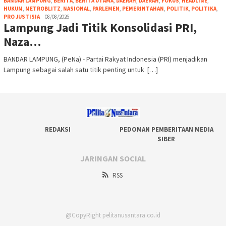
BANDAR LAMPUNG
,
BERITA
,
BERITA UTAMA
,
DAERAH
,
DAERAH
,
FOKUS
,
HEADLINE
,
HUKUM
,
METROBLITZ
,
NASIONAL
,
PARLEMEN
,
PEMERINTAHAN
,
POLITIK
,
POLITIKA
,
PRO JUSTISIA
08/08/2026
Lampung Jadi Titik Konsolidasi PRI,
Naza…
BANDAR LAMPUNG, (PeNa) - Partai Rakyat Indonesia (PRI) menjadikan
Lampung sebagai salah satu titik penting untuk […]
REDAKSI
PEDOMAN PEMBERITAAN MEDIA
SIBER
JARINGAN SOCIAL
RSS
@CopyRight pelitanusantara.co.id