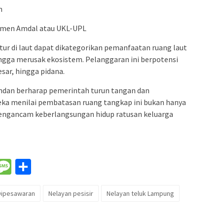
n
kumen Amdal atau UKL-UPL
tur di laut dapat dikategorikan pemanfaatan ruang laut
ngga merusak ekosistem. Pelanggaran ini berpotensi
esar, hingga pidana.
Pandan berharap pemerintah turun tangan dan
ka menilai pembatasan ruang tangkap ini bukan hanya
engancam keberlangsungan hidup ratusan keluarga
nger
il
WeChat
Message
Share
Dipesawaran
Nelayan pesisir
Nelayan teluk Lampung