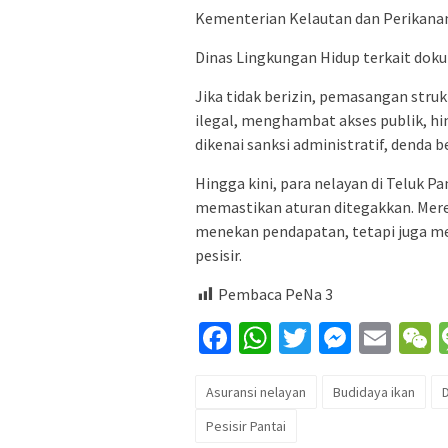
Kementerian Kelautan dan Perikana
Dinas Lingkungan Hidup terkait do
Jika tidak berizin, pemasangan struk
ilegal, menghambat akses publik, hi
dikenai sanksi administratif, denda b
Hingga kini, para nelayan di Teluk 
memastikan aturan ditegakkan. Mere
menekan pendapatan, tetapi juga m
pesisir.
Pembaca PeNa
3
Facebook
WhatsApp
Twitter
Messe
Ema
Asuransi nelayan
Budidaya ikan
Pesisir Pantai