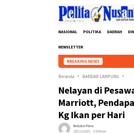
Loncat
ke
konten
NASIONAL
POLITIKA
DAERAH
DI
NEWSLETTER
BREAKING NEWS
Beranda
BANDAR LAMPUNG
Nelayan di Pesawa
Marriott, Pendapa
Kg Ikan per Hari
Redaksi Pena
18/11/2025
3 Dilihat