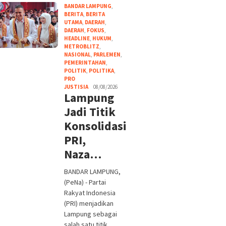
BANDAR LAMPUNG
,
BERITA
,
BERITA
UTAMA
,
DAERAH
,
DAERAH
,
FOKUS
,
HEADLINE
,
HUKUM
,
METROBLITZ
,
NASIONAL
,
PARLEMEN
,
PEMERINTAHAN
,
POLITIK
,
POLITIKA
,
PRO
JUSTISIA
08/08/2026
Lampung
Jadi Titik
Konsolidasi
PRI,
Naza…
BANDAR LAMPUNG,
(PeNa) - Partai
Rakyat Indonesia
(PRI) menjadikan
Lampung sebagai
salah satu titik