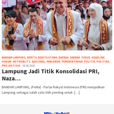
BANDAR LAMPUNG
,
BERITA
,
BERITA UTAMA
,
DAERAH
,
DAERAH
,
FOKUS
,
HEADLINE
,
HUKUM
,
METROBLITZ
,
NASIONAL
,
PARLEMEN
,
PEMERINTAHAN
,
POLITIK
,
POLITIKA
,
PRO JUSTISIA
08/08/2026
Lampung Jadi Titik Konsolidasi PRI,
Naza…
BANDAR LAMPUNG, (PeNa) - Partai Rakyat Indonesia (PRI) menjadikan
Lampung sebagai salah satu titik penting untuk […]