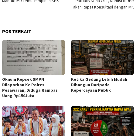
Mahfud MD Temui Pimpinan KPK
Patrialis Kena OTT, Komisi III DPR
pos
akan Rapat Konsultasi dengan MK
POS TERKAIT
Oknum Kepsek SMPN
Ketika Gedung Lebih Mudah
Dilaporkan Ke Polres
Dibangun Daripada
Pesawaran, Diduga Rampas
Kepercayaan Publik
Uang Rp150Juta