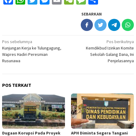
SEBARKAN
Navigasi
Pos sebelumnya
Pos berikutnya
Kunjungan Kerja ke Tulungagung,
Kemdikbud Izinkan Komite
pos
Wapres Hadiri Peresmian
Sekolah Galang Dana, Ini
Rusunawa
Penjelasannya
POS TERKAIT
Dugaan Korupsi Pada Proyek
APH Diminta Segera Tangani