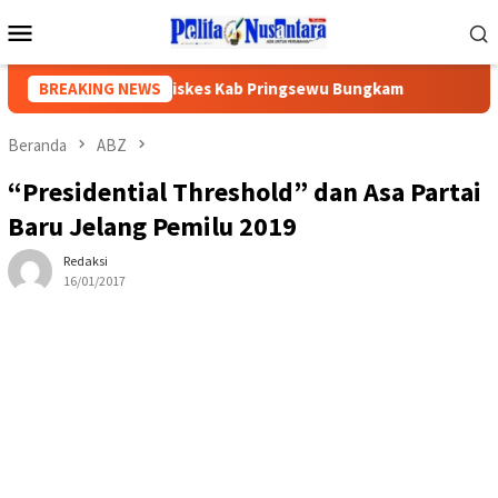
Loncat
Menu
ke
Mobile
konten
n Gedung,Kadiskes Kab Pringsewu Bungkam
BREAKING NEWS
APH Diminta
Beranda
ABZ
“Presidential Threshold” dan Asa Partai
Baru Jelang Pemilu 2019
Redaksi
16/01/2017