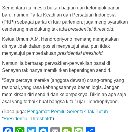
Sementara itu, meski bukan bagian dari kelompok partai
baru, namun Partai Keadilan dan Persatuan Indonesia
(PKPI) sebagai partai di luar parlemen, juga mengisyaratkan
cenderung mendukung tak ada
presidential threshold
.
Ketua Umum A.M. Hendropriyono memang mengatakan
dirinya tidak dalam posisi menyetujui atau pun tidak
menyetujui pemberlakuan
presidential threshold.
Namun, ia berharap perwakilan-perwakilan partai di
Senayan tak hanya memikirkan kepentingan sendiri.
“Saya percaya mereka (anggota dewan) orang-orang yang
rasional, yang rasa kebangsaannya besar, logis. Jangan
memikirkan diri sendiri dan kelompoknya. Bikinlah apa saja
asal yang terbaik buat bangsa kita,” ujar Hendropriyono.
(Baca juga:
Pengamat: Pemilu Serentak Tak Butuh
“Presidential Threshold”
)
Facebook
WhatsApp
Twitter
Messenger
Email
WeChat
Message
Share