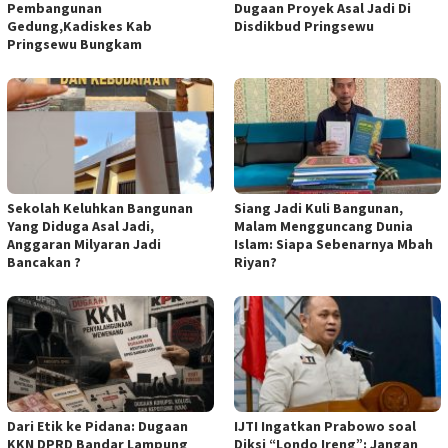
Pembangunan
Dugaan Proyek Asal Jadi Di
Gedung,Kadiskes Kab
Disdikbud Pringsewu
Pringsewu Bungkam
Sekolah Keluhkan Bangunan
Siang Jadi Kuli Bangunan,
Yang Diduga Asal Jadi,
Malam Mengguncang Dunia
Anggaran Milyaran Jadi
Islam: Siapa Sebenarnya Mbah
Bancakan ?
Riyan?
Dari Etik ke Pidana: Dugaan
IJTI Ingatkan Prabowo soal
KKN DPRD Bandar Lampung
Diksi “Londo Ireng”: Jangan