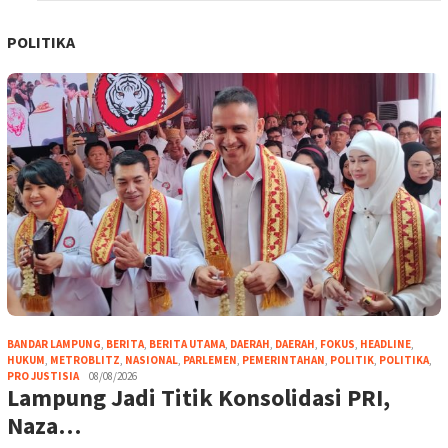
POLITIKA
BANDAR LAMPUNG
,
BERITA
,
BERITA UTAMA
,
DAERAH
,
DAERAH
,
FOKUS
,
HEADLINE
,
HUKUM
,
METROBLITZ
,
NASIONAL
,
PARLEMEN
,
PEMERINTAHAN
,
POLITIK
,
POLITIKA
,
PRO JUSTISIA
08/08/2026
Lampung Jadi Titik Konsolidasi PRI,
Naza…