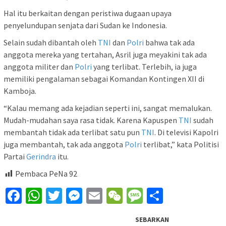
Hal itu berkaitan dengan peristiwa dugaan upaya
penyelundupan senjata dari Sudan ke Indonesia.
Selain sudah dibantah oleh
TNI
dan
Polri
bahwa tak ada
anggota mereka yang tertahan, Asril juga meyakini tak ada
anggota militer dan
Polri
yang terlibat. Terlebih, ia juga
memiliki pengalaman sebagai Komandan Kontingen XII di
Kamboja.
“Kalau memang ada kejadian seperti ini, sangat memalukan.
Mudah-mudahan saya rasa tidak. Karena Kapuspen
TNI
sudah
membantah tidak ada terlibat satu pun
TNI
. Di televisi Kapolri
juga membantah, tak ada anggota
Polri
terlibat,” kata Politisi
Partai
Gerindra
itu.
Pembaca PeNa
92
Facebook
WhatsApp
Twitter
Messenger
Email
WeChat
Message
Share
SEBARKAN