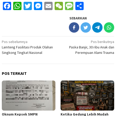
Facebook
WhatsApp
Twitter
Messenger
Email
WeChat
Message
Share
SEBARKAN
Navigasi
Pos sebelumnya
Pos berikutnya
Lamteng Fasilitasi Produk Olahan
Paska Banjir, 30 ribu Anak dan
pos
Singkong Tingkat Nasional
Perempuan Alami Trauma
POS TERKAIT
Oknum Kepsek SMPN
Ketika Gedung Lebih Mudah