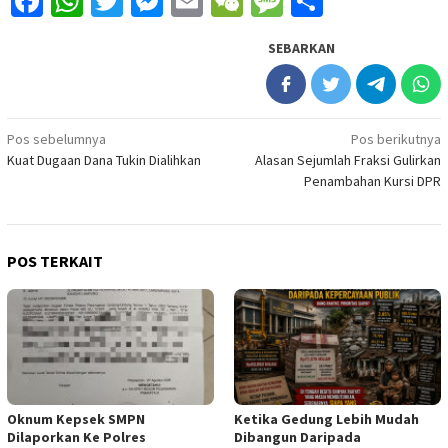
Facebook
WhatsApp
Twitter
Messenger
Email
WeChat
Message
Share
SEBARKAN
Navigasi
Pos sebelumnya
Pos berikutnya
Kuat Dugaan Dana Tukin Dialihkan
Alasan Sejumlah Fraksi Gulirkan
pos
Penambahan Kursi DPR
POS TERKAIT
Oknum Kepsek SMPN
Ketika Gedung Lebih Mudah
Dilaporkan Ke Polres
Dibangun Daripada