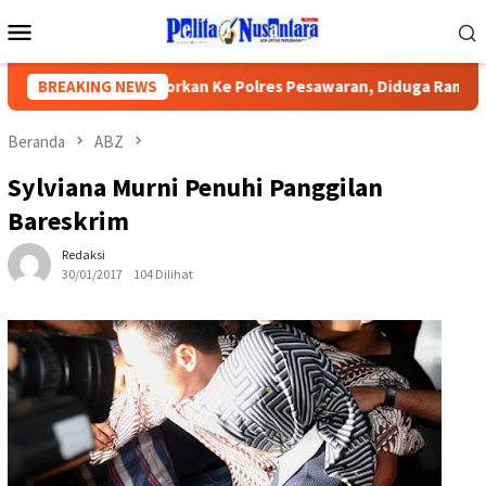
Loncat
Menu
ke
Mobile
konten
ek SMPN Dilaporkan Ke Polres Pesawaran, Diduga Rampas Uang
BREAKING NEWS
Beranda
ABZ
Sylviana Murni Penuhi Panggilan
Bareskrim
Redaksi
30/01/2017
104 Dilihat