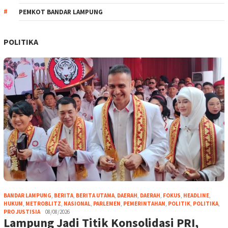
PEMKOT BANDAR LAMPUNG
POLITIKA
BANDAR LAMPUNG
,
BERITA
,
BERITA UTAMA
,
DAERAH
,
DAERAH
,
FOKUS
,
HEADLINE
,
HUKUM
,
METROBLITZ
,
NASIONAL
,
PARLEMEN
,
PEMERINTAHAN
,
POLITIK
,
POLITIKA
,
PRO JUSTISIA
08/08/2026
Lampung Jadi Titik Konsolidasi PRI,