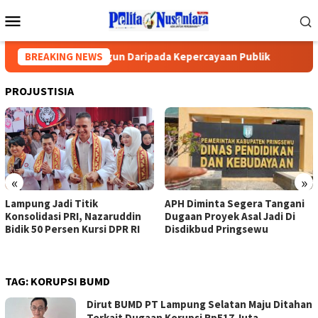
Loncat
Menu
ke
Mobile
konten
ebih Mudah Dibangun Daripada Kepercayaan Publik
BREAKING NEWS
Lampu
PROJUSTISIA
«
»
Lampung Jadi Titik
APH Diminta Segera Tangani
Konsolidasi PRI, Nazaruddin
Dugaan Proyek Asal Jadi Di
Bidik 50 Persen Kursi DPR RI
Disdikbud Pringsewu
TAG:
KORUPSI BUMD
Dirut BUMD PT Lampung Selatan Maju Ditahan
Terkait Dugaan Korupsi Rp517 Juta