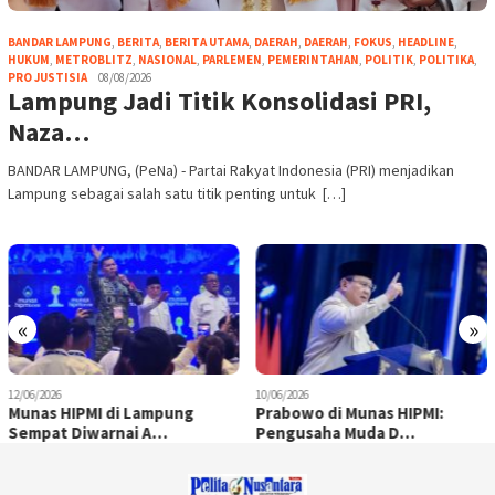
BANDAR LAMPUNG
,
BERITA
,
BERITA UTAMA
,
DAERAH
,
DAERAH
,
FOKUS
,
HEADLINE
,
HUKUM
,
METROBLITZ
,
NASIONAL
,
PARLEMEN
,
PEMERINTAHAN
,
POLITIK
,
POLITIKA
,
PRO JUSTISIA
08/08/2026
Lampung Jadi Titik Konsolidasi PRI,
Naza…
BANDAR LAMPUNG, (PeNa) - Partai Rakyat Indonesia (PRI) menjadikan
Lampung sebagai salah satu titik penting untuk […]
«
»
12/06/2026
10/06/2026
Munas HIPMI di Lampung
Prabowo di Munas HIPMI:
Sempat Diwarnai A…
Pengusaha Muda D…