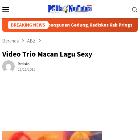
Loncat
Menu
ke
Mobile
konten
ada Proyek Pembangunan Gedung,Kadiskes Kab Pringsewu Bung
BREAKING NEWS
Beranda
ABZ
Video Trio Macan Lagu Sexy
Redaksi
21/11/2016