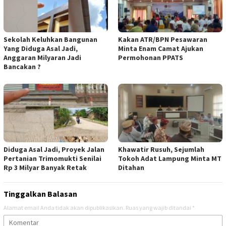
Sekolah Keluhkan Bangunan
Kakan ATR/BPN Pesawaran
Yang Diduga Asal Jadi,
Minta Enam Camat Ajukan
Anggaran Milyaran Jadi
Permohonan PPATS
Bancakan ?
Diduga Asal Jadi, Proyek Jalan
Khawatir Rusuh, Sejumlah
Pertanian Trimomukti Senilai
Tokoh Adat Lampung Minta MT
Rp 3 Milyar Banyak Retak
Ditahan
Tinggalkan Balasan
Alamat email Anda tidak akan dipublikasikan.
Ruas yang wajib ditandai
*