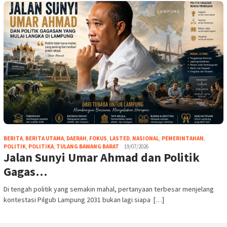
BERITA
,
BERITA UTAMA
,
DAERAH
,
FOKUS
,
LASTED
,
NASIONAL
,
PEMERINTAHAN
,
POLITIK
,
POLITIKA
,
TULANG BAWANG BARAT
19/07/2026
Jalan Sunyi Umar Ahmad dan Politik
Gagas…
Di tengah politik yang semakin mahal, pertanyaan terbesar menjelang
kontestasi Pilgub Lampung 2031 bukan lagi siapa […]