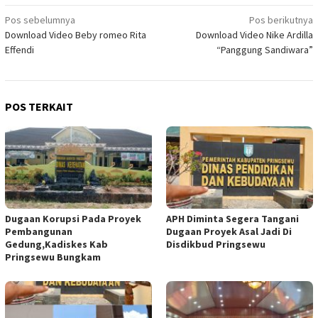
Navigasi
Pos sebelumnya
Pos berikutnya
Download Video Beby romeo Rita
Download Video Nike Ardilla
pos
Effendi
“Panggung Sandiwara”
POS TERKAIT
Dugaan Korupsi Pada Proyek
APH Diminta Segera Tangani
Pembangunan
Dugaan Proyek Asal Jadi Di
Gedung,Kadiskes Kab
Disdikbud Pringsewu
Pringsewu Bungkam