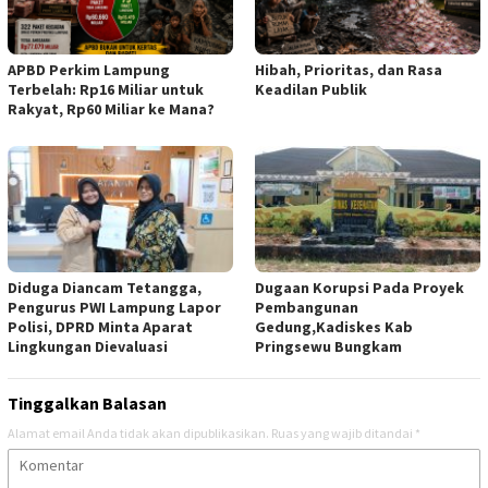
APBD Perkim Lampung
Hibah, Prioritas, dan Rasa
Terbelah: Rp16 Miliar untuk
Keadilan Publik
Rakyat, Rp60 Miliar ke Mana?
Diduga Diancam Tetangga,
Dugaan Korupsi Pada Proyek
Pengurus PWI Lampung Lapor
Pembangunan
Polisi, DPRD Minta Aparat
Gedung,Kadiskes Kab
Lingkungan Dievaluasi
Pringsewu Bungkam
Tinggalkan Balasan
Alamat email Anda tidak akan dipublikasikan.
Ruas yang wajib ditandai
*