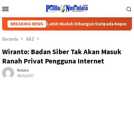
Loncat
Menu
ke
Mobile
konten
Ketika Gedung Lebih Mudah Dibangun Daripada Kepercayaan Pu
BREAKING NEWS
Beranda
ABZ
Wiranto: Badan Siber Tak Akan Masuk
Ranah Privat Pengguna Internet
Redaksi
06/01/2017