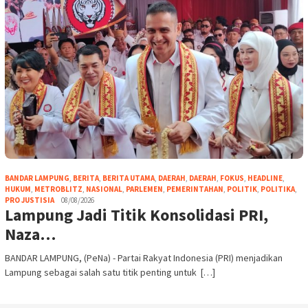
BANDAR LAMPUNG
,
BERITA
,
BERITA UTAMA
,
DAERAH
,
DAERAH
,
FOKUS
,
HEADLINE
,
HUKUM
,
METROBLITZ
,
NASIONAL
,
PARLEMEN
,
PEMERINTAHAN
,
POLITIK
,
POLITIKA
,
PRO JUSTISIA
08/08/2026
Lampung Jadi Titik Konsolidasi PRI,
Naza…
BANDAR LAMPUNG, (PeNa) - Partai Rakyat Indonesia (PRI) menjadikan
Lampung sebagai salah satu titik penting untuk […]