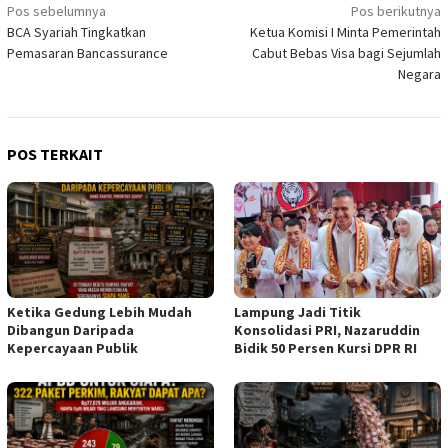
Navigasi
Pos sebelumnya
Pos berikutnya
BCA Syariah Tingkatkan
Ketua Komisi I Minta Pemerintah
pos
Pemasaran Bancassurance
Cabut Bebas Visa bagi Sejumlah
Negara
POS TERKAIT
Lampung Jadi Titik
Ketika Gedung Lebih Mudah
Konsolidasi PRI, Nazaruddin
Dibangun Daripada
Bidik 50 Persen Kursi DPR RI
Kepercayaan Publik