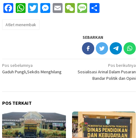
Facebook
WhatsApp
Twitter
Messenger
Email
WeChat
Message
Share
Atlet menembak
SEBARKAN
Navigasi
Pos sebelumnya
Pos berikutnya
Gaduh Pungli,Sekdis Menghilang
Sosialisasi Arinal Dalam Pusaran
pos
Bandar Politik dan Opini
POS TERKAIT