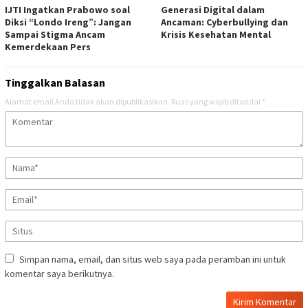
IJTI Ingatkan Prabowo soal
Generasi Digital dalam
Diksi “Londo Ireng”: Jangan
Ancaman: Cyberbullying dan
Sampai Stigma Ancam
Krisis Kesehatan Mental
Kemerdekaan Pers
Tinggalkan Balasan
Alamat email Anda tidak akan dipublikasikan.
Ruas yang wajib ditandai
*
Simpan nama, email, dan situs web saya pada peramban ini untuk
komentar saya berikutnya.