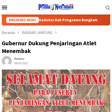
Loncat
Menu
ke
Mobile
konten
unan Gedung,Kadiskes Kab Pringsewu Bungkam
BREAKING NEWS
APH Dimi
Beranda
BANDAR LAMPUNG
Gubernur Dukung Penjaringan Atlet
Menembak
Redaksi
08/07/2017