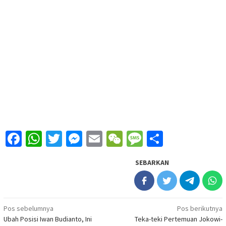
Facebook
WhatsApp
Twitter
Messenger
Email
WeChat
Message
Share
SEBARKAN
Navigasi
Pos sebelumnya
Pos berikutnya
Ubah Posisi Iwan Budianto, Ini
Teka-teki Pertemuan Jokowi-
pos