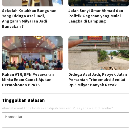
Sekolah Keluhkan Bangunan
Jalan Sunyi Umar Ahmad dan
Yang Diduga Asal Jadi,
Politik Gagasan yang Mulai
Anggaran Milyaran Jadi
Langka di Lampung
Bancakan ?
Kakan ATR/BPN Pesawaran
Diduga Asal Jadi, Proyek Jalan
Minta Enam Camat Ajukan
Pertanian Trimomukti Senilai
Permohonan PPATS
Rp 3 Milyar Banyak Retak
Tinggalkan Balasan
Alamat email Anda tidak akan dipublikasikan.
Ruas yang wajib ditandai
*