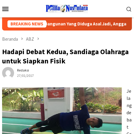
Loncat
Menu
ke
Mobile
konten
ah Keluhkan Bangunan Yang Diduga Asal Jadi, Anggaran Milyaran 
BREAKING NEWS
Beranda
ABZ
Hadapi Debat Kedua, Sandiaga Olahraga
untuk Siapkan Fisik
Redaksi
27/01/2017
Je
la
ng
de
ba
t