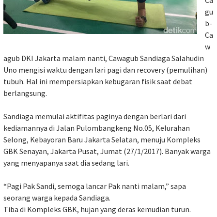
Ca
gu
b-
Ca
w
agub DKI Jakarta malam nanti, Cawagub Sandiaga Salahudin
Uno mengisi waktu dengan lari pagi dan recovery (pemulihan)
tubuh. Hal ini mempersiapkan kebugaran fisik saat debat
berlangsung.
Sandiaga memulai aktifitas paginya dengan berlari dari
kediamannya di Jalan Pulombangkeng No.05, Kelurahan
Selong, Kebayoran Baru Jakarta Selatan, menuju Kompleks
GBK Senayan, Jakarta Pusat, Jumat (27/1/2017). Banyak warga
yang menyapanya saat dia sedang lari.
“Pagi Pak Sandi, semoga lancar Pak nanti malam,” sapa
seorang warga kepada Sandiaga.
Tiba di Kompleks GBK, hujan yang deras kemudian turun.