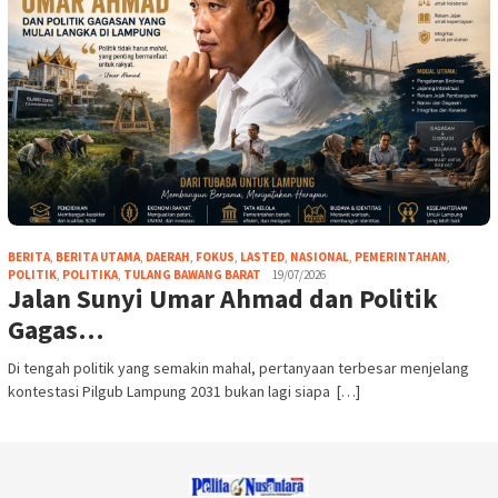
BERITA
,
BERITA UTAMA
,
DAERAH
,
FOKUS
,
LASTED
,
NASIONAL
,
PEMERINTAHAN
,
POLITIK
,
POLITIKA
,
TULANG BAWANG BARAT
19/07/2026
Jalan Sunyi Umar Ahmad dan Politik
Gagas…
Di tengah politik yang semakin mahal, pertanyaan terbesar menjelang
kontestasi Pilgub Lampung 2031 bukan lagi siapa […]