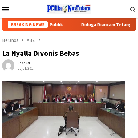
Loncat
Menu
ke
Mobile
konten
n Rasa Keadilan Publik
BREAKING NEWS
Diduga Diancam Tetangga, Penguru
Beranda
ABZ
La Nyalla Divonis Bebas
Redaksi
05/01/2017