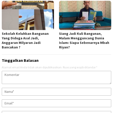
Sekolah Keluhkan Bangunan
Siang Jadi Kuli Bangunan,
Yang Diduga Asal Jadi,
Malam Mengguncang Dunia
Anggaran Milyaran Jadi
Islam: Siapa Sebenarnya Mbah
Bancakan ?
Riyan?
Tinggalkan Balasan
Alamat email Anda tidak akan dipublikasikan.
Ruas yang wajib ditandai
*