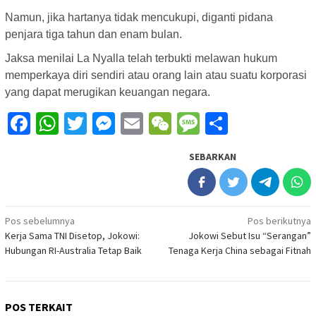
Namun, jika hartanya tidak mencukupi, diganti pidana
penjara tiga tahun dan enam bulan.
Jaksa menilai La Nyalla telah terbukti melawan hukum
memperkaya diri sendiri atau orang lain atau suatu korporasi
yang dapat merugikan keuangan negara.
Facebook
WhatsApp
Twitter
Messenger
Email
WeChat
Message
Share
SEBARKAN
Navigasi
Pos sebelumnya
Pos berikutnya
Kerja Sama TNI Disetop, Jokowi:
Jokowi Sebut Isu “Serangan”
pos
Hubungan RI-Australia Tetap Baik
Tenaga Kerja China sebagai Fitnah
POS TERKAIT