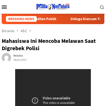
Loncat
Menu
ke
Mobile
konten
itas, dan Rasa Keadilan Publik
BREAKING NEWS
Diduga Diancam Tetangga, 
Beranda
ABZ
Mahasiswa Ini Mencoba Melawan Saat
Digrebek Polisi
Redaksi
06/01/2017