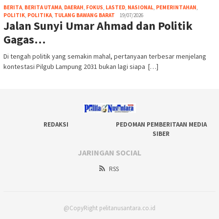
BERITA
,
BERITA UTAMA
,
DAERAH
,
FOKUS
,
LASTED
,
NASIONAL
,
PEMERINTAHAN
,
POLITIK
,
POLITIKA
,
TULANG BAWANG BARAT
19/07/2026
Jalan Sunyi Umar Ahmad dan Politik
Gagas…
Di tengah politik yang semakin mahal, pertanyaan terbesar menjelang
kontestasi Pilgub Lampung 2031 bukan lagi siapa […]
REDAKSI
PEDOMAN PEMBERITAAN MEDIA
SIBER
JARINGAN SOCIAL
RSS
@CopyRight pelitanusantara.co.id