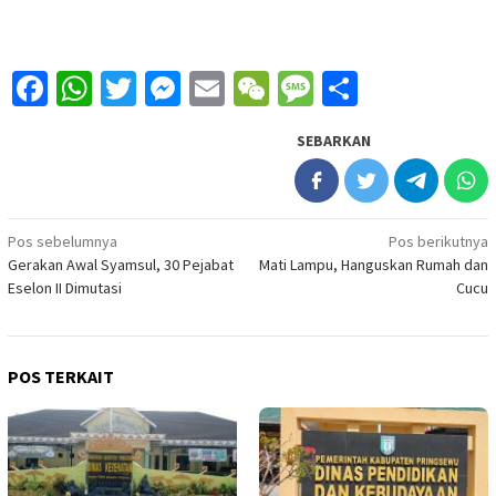
Facebook
WhatsApp
Twitter
Messenger
Email
WeChat
Message
Share
SEBARKAN
Navigasi
Pos sebelumnya
Pos berikutnya
Gerakan Awal Syamsul, 30 Pejabat
Mati Lampu, Hanguskan Rumah dan
pos
Eselon II Dimutasi
Cucu
POS TERKAIT