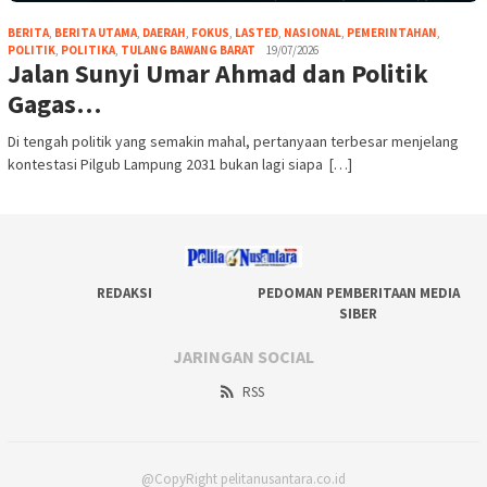
BERITA
,
BERITA UTAMA
,
DAERAH
,
FOKUS
,
LASTED
,
NASIONAL
,
PEMERINTAHAN
,
POLITIK
,
POLITIKA
,
TULANG BAWANG BARAT
19/07/2026
Jalan Sunyi Umar Ahmad dan Politik
Gagas…
Di tengah politik yang semakin mahal, pertanyaan terbesar menjelang
kontestasi Pilgub Lampung 2031 bukan lagi siapa […]
REDAKSI
PEDOMAN PEMBERITAAN MEDIA
SIBER
JARINGAN SOCIAL
RSS
@CopyRight pelitanusantara.co.id