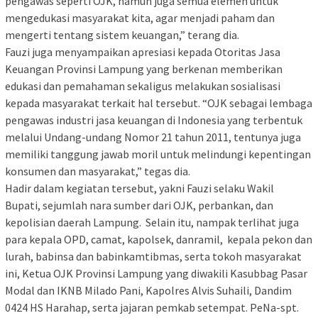
pengawas seperti OJK, namun juga semua elemen untuk
mengedukasi masyarakat kita, agar menjadi paham dan
mengerti tentang sistem keuangan,” terang dia.
Fauzi juga menyampaikan apresiasi kepada Otoritas Jasa
Keuangan Provinsi Lampung yang berkenan memberikan
edukasi dan pemahaman sekaligus melakukan sosialisasi
kepada masyarakat terkait hal tersebut. “OJK sebagai lembaga
pengawas industri jasa keuangan di Indonesia yang terbentuk
melalui Undang-undang Nomor 21 tahun 2011, tentunya juga
memiliki tanggung jawab moril untuk melindungi kepentingan
konsumen dan masyarakat,” tegas dia.
Hadir dalam kegiatan tersebut, yakni Fauzi selaku Wakil
Bupati, sejumlah nara sumber dari OJK, perbankan, dan
kepolisian daerah Lampung. Selain itu, nampak terlihat juga
para kepala OPD, camat, kapolsek, danramil, kepala pekon dan
lurah, babinsa dan babinkamtibmas, serta tokoh masyarakat
ini, Ketua OJK Provinsi Lampung yang diwakili Kasubbag Pasar
Modal dan IKNB Milado Pani, Kapolres Alvis Suhaili, Dandim
0424 HS Harahap, serta jajaran pemkab setempat. PeNa-spt.