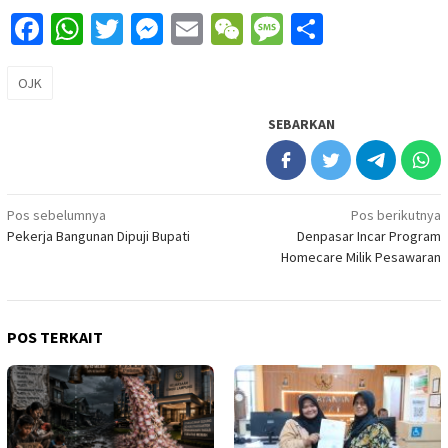
Facebook
WhatsApp
Twitter
Messenger
Email
WeChat
Message
Share
OJK
SEBARKAN
Navigasi
Pos sebelumnya
Pos berikutnya
Pekerja Bangunan Dipuji Bupati
Denpasar Incar Program
pos
Homecare Milik Pesawaran
POS TERKAIT