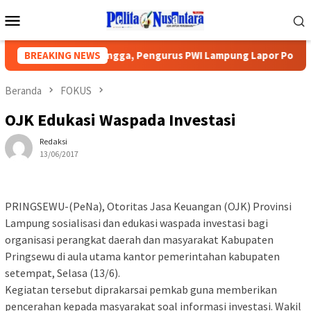
Loncat
Menu
ke
Mobile
konten
a Diancam Tetangga, Pengurus PWI Lampung Lapor Polisi, DPRD M
BREAKING NEWS
Beranda
FOKUS
OJK Edukasi Waspada Investasi
Redaksi
13/06/2017
PRINGSEWU-(PeNa), Otoritas Jasa Keuangan (OJK) Provinsi
Lampung sosialisasi dan edukasi waspada investasi bagi
organisasi perangkat daerah dan masyarakat Kabupaten
Pringsewu di aula utama kantor pemerintahan kabupaten
setempat, Selasa (13/6).
Kegiatan tersebut diprakarsai pemkab guna memberikan
pencerahan kepada masyarakat soal informasi investasi. Wakil