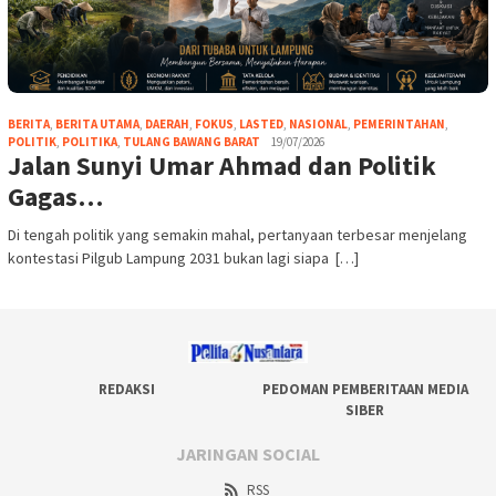
BERITA
,
BERITA UTAMA
,
DAERAH
,
FOKUS
,
LASTED
,
NASIONAL
,
PEMERINTAHAN
,
POLITIK
,
POLITIKA
,
TULANG BAWANG BARAT
19/07/2026
Jalan Sunyi Umar Ahmad dan Politik
Gagas…
Di tengah politik yang semakin mahal, pertanyaan terbesar menjelang
kontestasi Pilgub Lampung 2031 bukan lagi siapa […]
REDAKSI
PEDOMAN PEMBERITAAN MEDIA
SIBER
JARINGAN SOCIAL
RSS