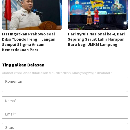
IJTI Ingatkan Prabowo soal
Hari Nyruit Nasional ke-4, Dari
Diksi “Londo Ireng”: Jangan
Sepiring Seruit Lahir Harapan
Sampai Stigma Ancam
Baru bagi UMKM Lampung
Kemerdekaan Pers
Tinggalkan Balasan
Alamat email Anda tidak akan dipublikasikan.
Ruas yang wajib ditandai
*