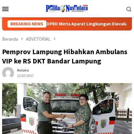
Loncat
Menu
ke
Mobile
konten
apor Polisi, DPRD Minta Aparat Lingkungan Dievaluasi
BREAKING NEWS
Beranda
ADVETORIAL
Pemprov Lampung Hibahkan Ambulans
VIP ke RS DKT Bandar Lampung
Redaksi
13/07/2017