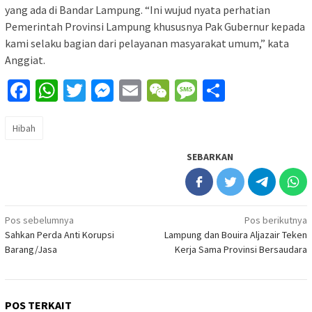
yang ada di Bandar Lampung. “Ini wujud nyata perhatian
Pemerintah Provinsi Lampung khususnya Pak Gubernur kepada
kami selaku bagian dari pelayanan masyarakat umum,” kata
Anggiat.
Facebook
WhatsApp
Twitter
Messenger
Email
WeChat
Message
Share
Hibah
SEBARKAN
Navigasi
Pos sebelumnya
Pos berikutnya
Sahkan Perda Anti Korupsi
Lampung dan Bouira Aljazair Teken
pos
Barang/Jasa
Kerja Sama Provinsi Bersaudara
POS TERKAIT