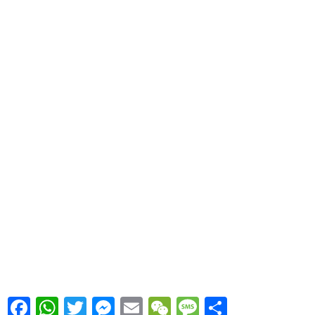
Facebook
WhatsApp
Twitter
Messenger
Email
WeChat
Message
Share