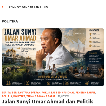
PEMKOT BANDAR LAMPUNG
POLITIKA
BERITA
,
BERITA UTAMA
,
DAERAH
,
FOKUS
,
LASTED
,
NASIONAL
,
PEMERINTAHAN
,
POLITIK
,
POLITIKA
,
TULANG BAWANG BARAT
19/07/2026
Jalan Sunyi Umar Ahmad dan Politik