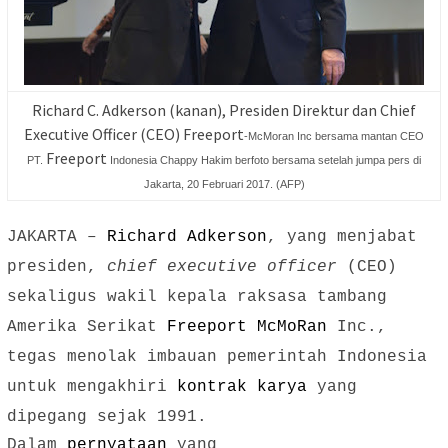
Richard C. Adkerson (kanan), Presiden Direktur dan Chief
Executive Officer (CEO) Freeport
-McMoran Inc bersama mantan CEO
Freeport
PT.
Indonesia Chappy Hakim berfoto bersama setelah jumpa pers di
Jakarta, 20 Februari 2017. (AFP)
JAKARTA –
Richard Adkerson
, yang menjabat
presiden,
chief executive officer
(CEO)
sekaligus wakil kepala raksasa tambang
Amerika Serikat
Freeport McMoRan
Inc.,
tegas menolak imbauan pemerintah Indonesia
untuk mengakhiri
kontrak karya
yang
dipegang sejak 1991.
Dalam
pernyataan
yang