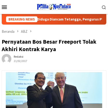
Loncat
Menu
ke
Mobile
konten
lik
BREAKING NEWS
Diduga Diancam Tetangga, Pengurus PWI Lampung Lapo
Beranda
ABZ
Pernyataan Bos Besar Freeport Tolak
Akhiri Kontrak Karya
Redaksi
21/02/2017