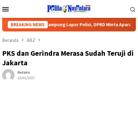
Loncat
Menu
ke
Mobile
konten
Pengurus PWI Lampung Lapor Polisi, DPRD Minta Aparat Lingkung
BREAKING NEWS
Beranda
ABZ
PKS dan Gerindra Merasa Sudah Teruji di
Jakarta
Redaksi
25/01/2017