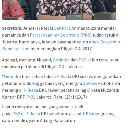
Sekretaris Jenderal Partai
Gerindra
Ahmad Muzani menilai
partainya dan
Partai Keadilan Sejahtera
(
PKS
) sudah teruji di
Jakarta. Karenanya, ia yakin pasangan calon
Anies Baswedan
–
Sandiaga Uno
memenangkan Pilgub DKI 2017.
Apalagi, menurut Muzani,
Gerindra
dan
PKS
telah teruji saat
melawan petahana di Pilgub DKI Jakarta.
“
Gerindra
lima tahun lalu di
Pilkada
DKI sukses mengalahkan
petahana. Dulu enggak ada yang mengira
Jokowi
– Ahok bisa
menang di
Pilkada
DKI, lawan petahana lagi,” kata Muzani di
Kantor DPP
PKS
, Jakarta, Rabu (25/1/2017).
Ia pun menyatakan, hal yang sama terjadi
pada
PKS
di
Pilkada
DKI sebelumnya saat
PKS
mengusung
calon sendiri, yakni Adang Daradjatun.