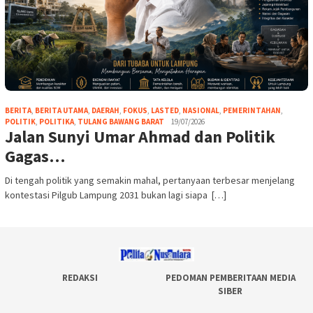
BERITA
,
BERITA UTAMA
,
DAERAH
,
FOKUS
,
LASTED
,
NASIONAL
,
PEMERINTAHAN
,
POLITIK
,
POLITIKA
,
TULANG BAWANG BARAT
19/07/2026
Jalan Sunyi Umar Ahmad dan Politik
Gagas…
Di tengah politik yang semakin mahal, pertanyaan terbesar menjelang
kontestasi Pilgub Lampung 2031 bukan lagi siapa […]
REDAKSI
PEDOMAN PEMBERITAAN MEDIA
SIBER