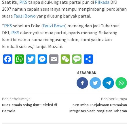
Saat itu,
PKS
tanpa didukung satu partai pun di
Pilkada
DKI
2007 namun capaian suaranya mampu mengimbangi perolehan
suara
Fauzi Bowo
yang diusung banyak partai.
“
PKS
sebelum Foke (
Fauzi Bowo
) menang dan jadi Gubernur
DKI,
PKS
dikeroyok semua partai, nyaris menang. Sekarang
kami bersama-sama mengusung calon, kami yakin akan
kembali sukses,” lanjut Muzani.
Facebook
WhatsApp
Twitter
Messenger
Email
WeChat
Message
Share
SEBARKAN
Navigasi
Pos sebelumnya
Pos berikutnya
Dua Pemain Asing Ikut Seleksi di
KPK Imbau Kejaksaan Utamakan
pos
Persela
Integritas Saat Pengisian Jabatan