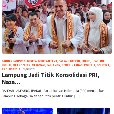
BANDAR LAMPUNG
,
BERITA
,
BERITA UTAMA
,
DAERAH
,
DAERAH
,
FOKUS
,
HEADLINE
,
HUKUM
,
METROBLITZ
,
NASIONAL
,
PARLEMEN
,
PEMERINTAHAN
,
POLITIK
,
POLITIKA
,
PRO JUSTISIA
08/08/2026
Lampung Jadi Titik Konsolidasi PRI,
Naza…
BANDAR LAMPUNG, (PeNa) - Partai Rakyat Indonesia (PRI) menjadikan
Lampung sebagai salah satu titik penting untuk […]