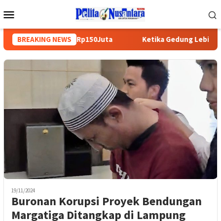
Loncat
Menu
ke
Mobile
konten
uga Rampas Uang Rp150Juta
BREAKING NEWS
Ketika Gedung Lebih Mudah 
19/11/2024
Buronan Korupsi Proyek Bendungan
Margatiga Ditangkap di Lampung