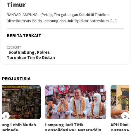
Timur
BANDARLAMPUNG - (PeNa), Tim gabungan Subdit III Tipidkor
Ditreskrimsus Polda Lampung dan Unit Tipidkor Satreskrim […]
BERITA TERKAIT
22/05/2017
Soal Embung, Polres
Turunkan Tim Ke Distan
PROJUSTISIA
«
»
Lampung Jadi Titik
APH Diminta Segera Tangani
Konsolidasi PRI, Nazaruddin
Dugaan Proyek Asal Jadi Di