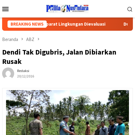
Loncat
Menu
ke
Mobile
konten
DPRD Minta Aparat Lingkungan Dievaluasi
BREAKING NEWS
Dugaan Korups
Beranda
ABZ
Dendi Tak Digubris, Jalan Dibiarkan
Rusak
Redaksi
20/12/2016