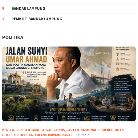
BANDAR LAMPUNG
PEMKOT BANDAR LAMPUNG
POLITIKA
BERITA
,
BERITA UTAMA
,
DAERAH
,
FOKUS
,
LASTED
,
NASIONAL
,
PEMERINTAHAN
,
POLITIK
,
POLITIKA
,
TULANG BAWANG BARAT
19/07/2026