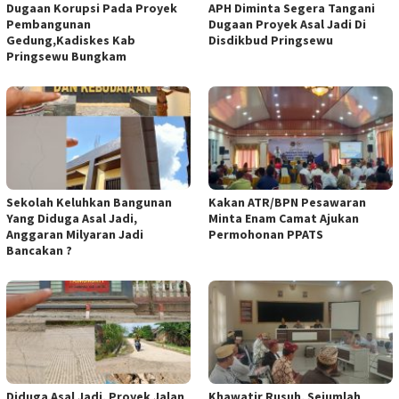
Dugaan Korupsi Pada Proyek
APH Diminta Segera Tangani
Pembangunan
Dugaan Proyek Asal Jadi Di
Gedung,Kadiskes Kab
Disdikbud Pringsewu
Pringsewu Bungkam
Sekolah Keluhkan Bangunan
Kakan ATR/BPN Pesawaran
Yang Diduga Asal Jadi,
Minta Enam Camat Ajukan
Anggaran Milyaran Jadi
Permohonan PPATS
Bancakan ?
Diduga Asal Jadi, Proyek Jalan
Khawatir Rusuh, Sejumlah