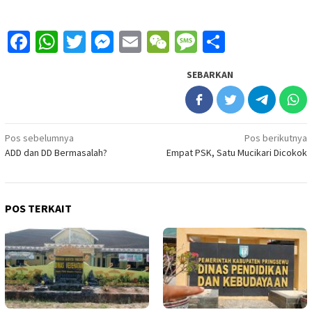
Facebook
WhatsApp
Twitter
Messenger
Email
WeChat
Message
Share
SEBARKAN
Navigasi
Pos sebelumnya
Pos berikutnya
ADD dan DD Bermasalah?
Empat PSK, Satu Mucikari Dicokok
pos
POS TERKAIT